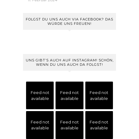
FOLGST DU UNS AUCH VIA FACEBOOK? DAS
WÜRDE UNS FREUEN!
UNS GIBT’S AUCH AUF INSTAGRAM! SCHÖN,
WENN DU UNS AUCH DA FOLGST!
Feed not
Feed not
Feed not
available
available
available
Feed not
Feed not
Feed not
available
available
available