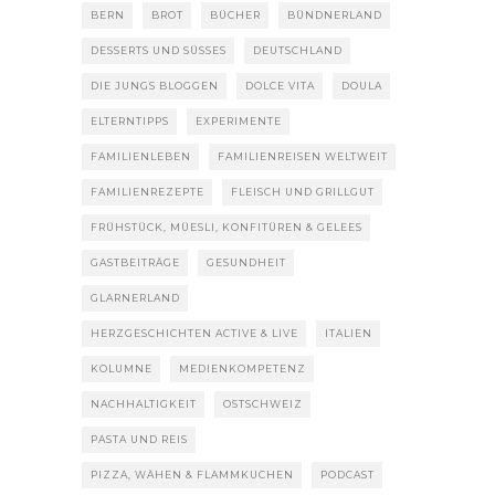
BERN
BROT
BÜCHER
BÜNDNERLAND
DESSERTS UND SÜSSES
DEUTSCHLAND
DIE JUNGS BLOGGEN
DOLCE VITA
DOULA
ELTERNTIPPS
EXPERIMENTE
FAMILIENLEBEN
FAMILIENREISEN WELTWEIT
FAMILIENREZEPTE
FLEISCH UND GRILLGUT
FRÜHSTÜCK, MÜESLI, KONFITÜREN & GELEES
GASTBEITRÄGE
GESUNDHEIT
GLARNERLAND
HERZGESCHICHTEN ACTIVE & LIVE
ITALIEN
KOLUMNE
MEDIENKOMPETENZ
NACHHALTIGKEIT
OSTSCHWEIZ
PASTA UND REIS
PIZZA, WÄHEN & FLAMMKUCHEN
PODCAST