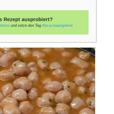
s Rezept ausprobiert?
lones
und setze den Tag
#lacucinaangelone