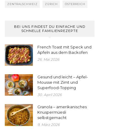
ZENTRALSCHWEIZ
ZÜRICH
ÖSTERREICH
BEI UNS FINDEST DU EINFACHE UND
SCHNELLE FAMILIENREZEPTE
French Toast mit Speck und
Äpfeln aus dem Backofen
26. Mai 2026
Gesund und leicht – Apfel-
Mousse mit Zimt und
Superfood-Topping
30. April 2026
Granola – amerikanisches
Knuspermüesli
selbstgemacht
9. März 2026