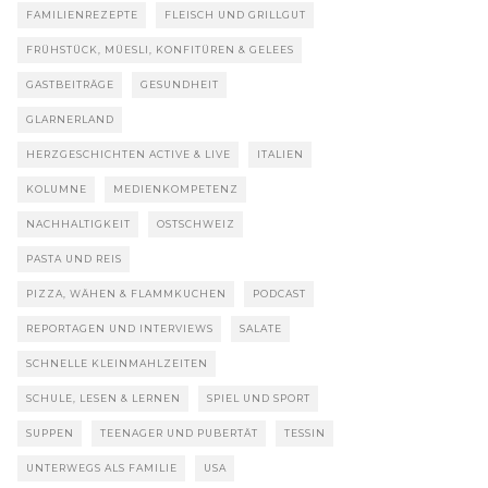
FAMILIENREZEPTE
FLEISCH UND GRILLGUT
FRÜHSTÜCK, MÜESLI, KONFITÜREN & GELEES
GASTBEITRÄGE
GESUNDHEIT
GLARNERLAND
HERZGESCHICHTEN ACTIVE & LIVE
ITALIEN
KOLUMNE
MEDIENKOMPETENZ
NACHHALTIGKEIT
OSTSCHWEIZ
PASTA UND REIS
PIZZA, WÄHEN & FLAMMKUCHEN
PODCAST
REPORTAGEN UND INTERVIEWS
SALATE
SCHNELLE KLEINMAHLZEITEN
SCHULE, LESEN & LERNEN
SPIEL UND SPORT
SUPPEN
TEENAGER UND PUBERTÄT
TESSIN
UNTERWEGS ALS FAMILIE
USA