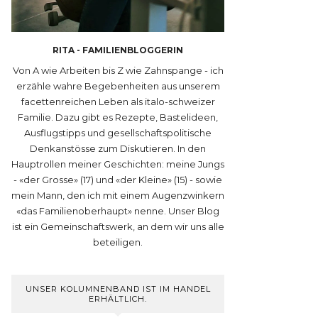
RITA - FAMILIENBLOGGERIN
Von A wie Arbeiten bis Z wie Zahnspange - ich
erzähle wahre Begebenheiten aus unserem
facettenreichen Leben als italo-schweizer
Familie. Dazu gibt es Rezepte, Bastelideen,
Ausflugstipps und gesellschaftspolitische
Denkanstösse zum Diskutieren. In den
Hauptrollen meiner Geschichten: meine Jungs
- «der Grosse» (17) und «der Kleine» (15) - sowie
mein Mann, den ich mit einem Augenzwinkern
«das Familienoberhaupt» nenne. Unser Blog
ist ein Gemeinschaftswerk, an dem wir uns alle
beteiligen.
UNSER KOLUMNENBAND IST IM HANDEL
ERHÄLTLICH.