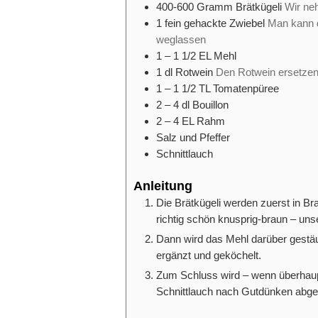
400-600
Gramm
Brätkügeli
Wir n
1
fein gehackte Zwiebel
Man kann d
weglassen
1 – 1 1/2
EL
Mehl
1
dl
Rotwein
Den Rotwein ersetzen 
1 – 1 1/2
TL
Tomatenpüree
2 – 4
dl
Bouillon
2 – 4
EL
Rahm
Salz und Pfeffer
Schnittlauch
Anleitung
Die Brätkügeli werden zuerst in Br
richtig schön knusprig-braun – un
Dann wird das Mehl darüber gestä
ergänzt und geköchelt.
Zum Schluss wird – wenn überhaupt 
Schnittlauch
nach Gutdünken abg