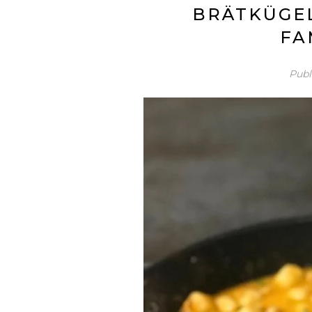
BRÄTKÜGEL
FA
Publ