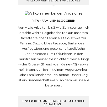
WILLKOMMEN BEI DEN ANGELONES
RITA - FAMILIENBLOGGERIN
Von A wie Arbeiten bis Z wie Zahnspange - ich
erzähle wahre Begebenheiten aus unserem
facettenreichen Leben als italo-schweizer
Familie. Dazu gibt es Rezepte, Bastelideen,
Ausflugstipps und gesellschaftspolitische
Denkanstösse zum Diskutieren. In den
Hauptrollen meiner Geschichten: meine Jungs
- «der Grosse» (17) und «der Kleine» (15) - sowie
mein Mann, den ich mit einem Augenzwinkern
«das Familienoberhaupt» nenne. Unser Blog
ist ein Gemeinschaftswerk, an dem wir uns alle
beteiligen.
UNSER KOLUMNENBAND IST IM HANDEL
ERHÄLTLICH.