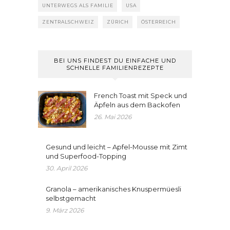
UNTERWEGS ALS FAMILIE
USA
ZENTRALSCHWEIZ
ZÜRICH
ÖSTERREICH
BEI UNS FINDEST DU EINFACHE UND
SCHNELLE FAMILIENREZEPTE
French Toast mit Speck und
Äpfeln aus dem Backofen
26. Mai 2026
Gesund und leicht – Apfel-Mousse mit Zimt
und Superfood-Topping
30. April 2026
Granola – amerikanisches Knuspermüesli
selbstgemacht
9. März 2026