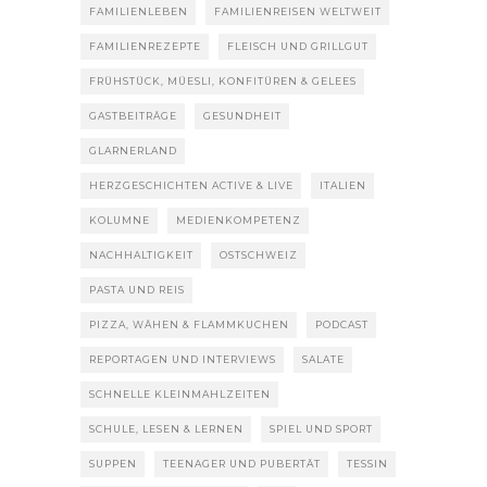
FAMILIENLEBEN
FAMILIENREISEN WELTWEIT
FAMILIENREZEPTE
FLEISCH UND GRILLGUT
FRÜHSTÜCK, MÜESLI, KONFITÜREN & GELEES
GASTBEITRÄGE
GESUNDHEIT
GLARNERLAND
HERZGESCHICHTEN ACTIVE & LIVE
ITALIEN
KOLUMNE
MEDIENKOMPETENZ
NACHHALTIGKEIT
OSTSCHWEIZ
PASTA UND REIS
PIZZA, WÄHEN & FLAMMKUCHEN
PODCAST
REPORTAGEN UND INTERVIEWS
SALATE
SCHNELLE KLEINMAHLZEITEN
SCHULE, LESEN & LERNEN
SPIEL UND SPORT
SUPPEN
TEENAGER UND PUBERTÄT
TESSIN