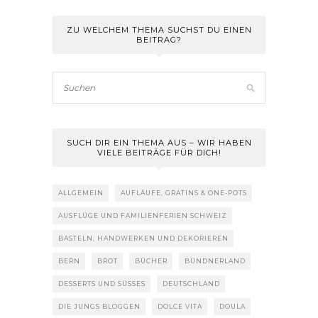
ZU WELCHEM THEMA SUCHST DU EINEN
BEITRAG?
SUCH DIR EIN THEMA AUS – WIR HABEN
VIELE BEITRÄGE FÜR DICH!
ALLGEMEIN
AUFLÄUFE, GRATINS & ONE-POTS
AUSFLÜGE UND FAMILIENFERIEN SCHWEIZ
BASTELN, HANDWERKEN UND DEKORIEREN
BERN
BROT
BÜCHER
BÜNDNERLAND
DESSERTS UND SÜSSES
DEUTSCHLAND
DIE JUNGS BLOGGEN
DOLCE VITA
DOULA