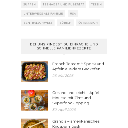
SUPPEN
TEENAGER UND PUBERTÄT
TESSIN
UNTERWEGS ALS FAMILIE
USA
ZENTRALSCHWEIZ
ZÜRICH
ÖSTERREICH
BEI UNS FINDEST DU EINFACHE UND
SCHNELLE FAMILIENREZEPTE
French Toast mit Speck und
Äpfeln aus dem Backofen
26. Mai 2026
Gesund und leicht – Apfel-
Mousse mit Zimt und
Superfood-Topping
30. April 2026
Granola – amerikanisches
Knuspermüesli