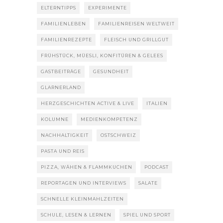
ELTERNTIPPS
EXPERIMENTE
FAMILIENLEBEN
FAMILIENREISEN WELTWEIT
FAMILIENREZEPTE
FLEISCH UND GRILLGUT
FRÜHSTÜCK, MÜESLI, KONFITÜREN & GELEES
GASTBEITRÄGE
GESUNDHEIT
GLARNERLAND
HERZGESCHICHTEN ACTIVE & LIVE
ITALIEN
KOLUMNE
MEDIENKOMPETENZ
NACHHALTIGKEIT
OSTSCHWEIZ
PASTA UND REIS
PIZZA, WÄHEN & FLAMMKUCHEN
PODCAST
REPORTAGEN UND INTERVIEWS
SALATE
SCHNELLE KLEINMAHLZEITEN
SCHULE, LESEN & LERNEN
SPIEL UND SPORT