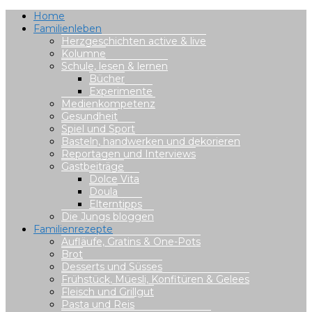
Home
Familienleben
Herzgeschichten active & live
Kolumne
Schule, lesen & lernen
Bücher
Experimente
Medienkompetenz
Gesundheit
Spiel und Sport
Basteln, handwerken und dekorieren
Reportagen und Interviews
Gastbeiträge
Dolce Vita
Doula
Elterntipps
Die Jungs bloggen
Familienrezepte
Aufläufe, Gratins & One-Pots
Brot
Desserts und Süsses
Frühstück, Müesli, Konfitüren & Gelees
Fleisch und Grillgut
Pasta und Reis