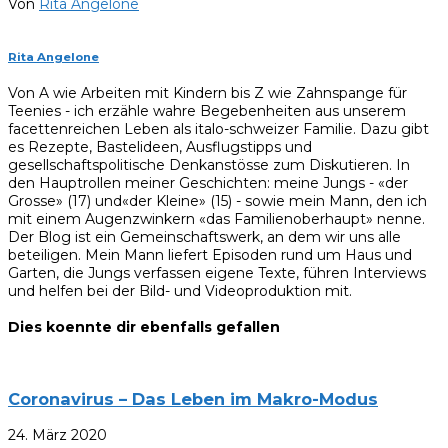
Von
Rita Angelone
Rita Angelone
Von A wie Arbeiten mit Kindern bis Z wie Zahnspange für
Teenies - ich erzähle wahre Begebenheiten aus unserem
facettenreichen Leben als italo-schweizer Familie. Dazu gibt
es Rezepte, Bastelideen, Ausflugstipps und
gesellschaftspolitische Denkanstösse zum Diskutieren. In
den Hauptrollen meiner Geschichten: meine Jungs - «der
Grosse» (17) und«der Kleine» (15) - sowie mein Mann, den ich
mit einem Augenzwinkern «das Familienoberhaupt» nenne.
Der Blog ist ein Gemeinschaftswerk, an dem wir uns alle
beteiligen. Mein Mann liefert Episoden rund um Haus und
Garten, die Jungs verfassen eigene Texte, führen Interviews
und helfen bei der Bild- und Videoproduktion mit.
Dies koennte dir ebenfalls gefallen
Coronavirus – Das Leben im Makro-Modus
24. März 2020