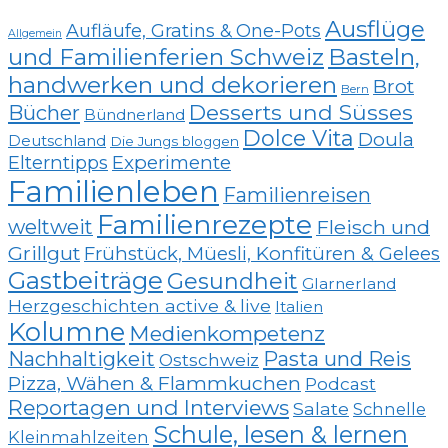
Ausflüge
Aufläufe, Gratins & One-Pots
Allgemein
und Familienferien Schweiz
Basteln,
handwerken und dekorieren
Brot
Bern
Desserts und Süsses
Bücher
Bündnerland
Dolce Vita
Doula
Deutschland
Die Jungs bloggen
Elterntipps
Experimente
Familienleben
Familienreisen
Familienrezepte
weltweit
Fleisch und
Grillgut
Frühstück, Müesli, Konfitüren & Gelees
Gastbeiträge
Gesundheit
Glarnerland
Herzgeschichten active & live
Italien
Kolumne
Medienkompetenz
Nachhaltigkeit
Pasta und Reis
Ostschweiz
Pizza, Wähen & Flammkuchen
Podcast
Reportagen und Interviews
Salate
Schnelle
Schule, lesen & lernen
Kleinmahlzeiten