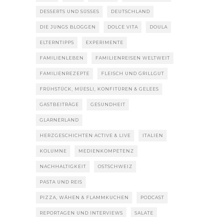
DESSERTS UND SÜSSES
DEUTSCHLAND
DIE JUNGS BLOGGEN
DOLCE VITA
DOULA
ELTERNTIPPS
EXPERIMENTE
FAMILIENLEBEN
FAMILIENREISEN WELTWEIT
FAMILIENREZEPTE
FLEISCH UND GRILLGUT
FRÜHSTÜCK, MÜESLI, KONFITÜREN & GELEES
GASTBEITRÄGE
GESUNDHEIT
GLARNERLAND
HERZGESCHICHTEN ACTIVE & LIVE
ITALIEN
KOLUMNE
MEDIENKOMPETENZ
NACHHALTIGKEIT
OSTSCHWEIZ
PASTA UND REIS
PIZZA, WÄHEN & FLAMMKUCHEN
PODCAST
REPORTAGEN UND INTERVIEWS
SALATE