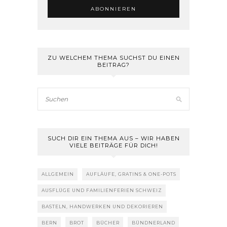
ZU WELCHEM THEMA SUCHST DU EINEN
BEITRAG?
SUCH DIR EIN THEMA AUS – WIR HABEN
VIELE BEITRÄGE FÜR DICH!
ALLGEMEIN
AUFLÄUFE, GRATINS & ONE-POTS
AUSFLÜGE UND FAMILIENFERIEN SCHWEIZ
BASTELN, HANDWERKEN UND DEKORIEREN
BERN
BROT
BÜCHER
BÜNDNERLAND