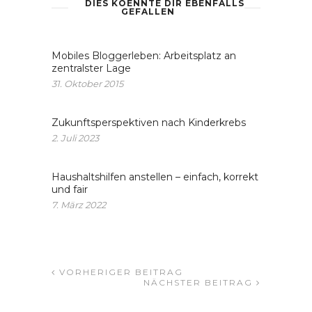
DIES KOENNTE DIR EBENFALLS
GEFALLEN
Mobiles Bloggerleben: Arbeitsplatz an
zentralster Lage
31. Oktober 2015
Zukunftsperspektiven nach Kinderkrebs
2. Juli 2023
Haushaltshilfen anstellen – einfach, korrekt
und fair
7. März 2022
VORHERIGER BEITRAG
NÄCHSTER BEITRAG