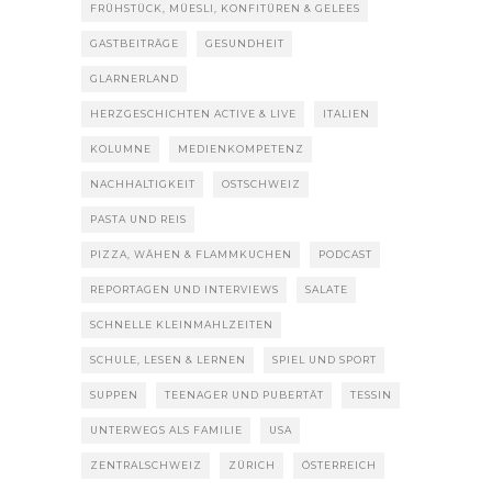
FRÜHSTÜCK, MÜESLI, KONFITÜREN & GELEES
GASTBEITRÄGE
GESUNDHEIT
GLARNERLAND
HERZGESCHICHTEN ACTIVE & LIVE
ITALIEN
KOLUMNE
MEDIENKOMPETENZ
NACHHALTIGKEIT
OSTSCHWEIZ
PASTA UND REIS
PIZZA, WÄHEN & FLAMMKUCHEN
PODCAST
REPORTAGEN UND INTERVIEWS
SALATE
SCHNELLE KLEINMAHLZEITEN
SCHULE, LESEN & LERNEN
SPIEL UND SPORT
SUPPEN
TEENAGER UND PUBERTÄT
TESSIN
UNTERWEGS ALS FAMILIE
USA
ZENTRALSCHWEIZ
ZÜRICH
ÖSTERREICH