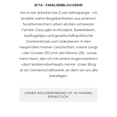
RITA - FAMILIENBLOGGERIN
Von A wie Arbeiten bis Z wie Zahnspange - ich
erzähle wahre Begebenheiten aus unserem
facettenreichen Leben als italo-schweizer
Familie. Dazu gibt es Rezepte, Bastelideen,
Ausflugstipps und gesellschaftspolitische
Denkanstösse zum Diskutieren. In den
Hauptrollen meiner Geschichten: meine Jungs
- «der Grosse» (17) und «der Kleine» (15) - sowie
mein Mann, den ich mit einem Augenzwinkern
«das Familienoberhaupt» nenne. Unser Blog
ist ein Gemeinschaftswerk, an dem wir uns alle
beteiligen.
UNSER KOLUMNENBAND IST IM HANDEL
ERHÄLTLICH.