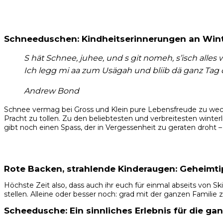
Schneeduschen: Kindheitserinnerungen an Win
S hät Schnee, juhee, und s git nomeh, s’isch alles w
Ich legg mi aa zum Usägah und bliib dä ganz Tag 
Andrew Bond
Schnee vermag bei Gross und Klein pure Lebensfreude zu weck
Pracht zu tollen. Zu den beliebtesten und verbreitesten win
gibt noch einen Spass, der in Vergessenheit zu geraten droht
Rote Backen, strahlende Kinderaugen: Geheimt
Höchste Zeit also, dass auch ihr euch für einmal abseits von
stellen. Alleine oder besser noch: grad mit der ganzen Famili
Scheedusche: Ein sinnliches Erlebnis für die gan