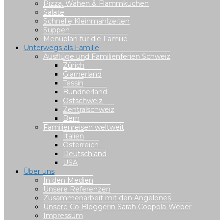
Pizza, Wähen & Flammkuchen
Salate
Schnelle Kleinmahlzeiten
Suppen
Menüplan für die Familie
Unterwegs als Familie
Ausflüge und Familienferien Schweiz
Zürich
Glarnerland
Tessin
Bündnerland
Ostschweiz
Zentralschweiz
Bern
Familienreisen weltweit
Italien
Österreich
Deutschland
USA
Über uns
In den Medien
Unsere Referenzen
Zusammenarbeit mit den Angelones
Unsere Co-Bloggerin Sarah Coppola-Weber
Impressum