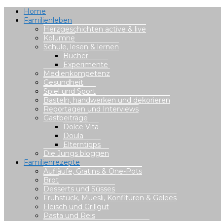
Home
Familienleben
Herzgeschichten active & live
Kolumne
Schule, lesen & lernen
Bücher
Experimente
Medienkompetenz
Gesundheit
Spiel und Sport
Basteln, handwerken und dekorieren
Reportagen und Interviews
Gastbeiträge
Dolce Vita
Doula
Elterntipps
Die Jungs bloggen
Familienrezepte
Aufläufe, Gratins & One-Pots
Brot
Desserts und Süsses
Frühstück, Müesli, Konfitüren & Gelees
Fleisch und Grillgut
Pasta und Reis