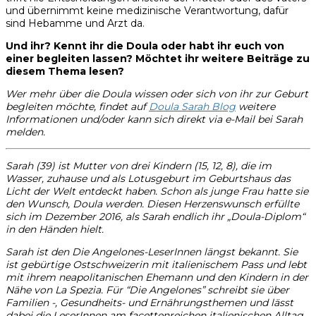
und übernimmt keine medizinische Verantwortung, dafür
sind Hebamme und Arzt da.
Und ihr? Kennt ihr die Doula oder habt ihr euch von
einer begleiten lassen? Möchtet ihr weitere Beiträge zu
diesem Thema lesen?
Wer mehr über die Doula wissen oder sich von ihr zur Geburt
begleiten möchte, findet auf
Doula Sarah Blog
weitere
Informationen und/oder kann sich direkt via e-Mail bei Sarah
melden.
Sarah (39) ist Mutter von drei Kindern (15, 12, 8), die im
Wasser, zuhause und als Lotusgeburt im Geburtshaus das
Licht der Welt entdeckt haben. Schon als junge Frau hatte sie
den Wunsch, Doula werden. Diesen Herzenswunsch erfüllte
sich im Dezember 2016, als Sarah endlich ihr „Doula-Diplom“
in den Händen hielt.
Sarah ist den Die Angelones-LeserInnen längst bekannt. Sie
ist gebürtige Ostschweizerin mit italienischem Pass und lebt
mit ihrem neapolitanischen Ehemann und den Kindern in der
Nähe von La Spezia. Für “Die Angelones” schreibt sie über
Familien -, Gesundheits- und Ernährungsthemen und lässt
dabei die LeserInnen am facettenreichen italienischen Alltag