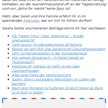
teilhaben, wo der Ausnahmezustand oft an der Tagesordnung
und von „dolce far niente“ keine Spur ist!
Mehr über Sarah und ihre Familie erfährt ihr in im
spannenden
Interview
, das wir mit ihr führen durften!
Sarahs bisher erschienenen Beiträge könnt ihr hier nachlesen:
Ob “Happy Hour” oder “Apericena” – Kinder
unerwünscht!
Tanti auguri: Kindergeburtstag all’italiana
Besser als sein Ruf: Das italienische Gesundheitssystem
Vom Schlangenstehen in der Schneckenpost
Von wegen Januarloch – In Italien heisst es
“Ausverkauf”!
Festtage all’ italiana: Es geht nichts über
Gaumenfreuden
Alles eine Frage der Verantwortung
Italien: Sport und andere Aktivitäten im Leben der
bambini
Nach drei Monaten Schulferien: Endlich heisst es Back
to School in Italien