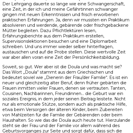
Der Lehrgang dauerte so lange wie eine Schwangerschaft,
eine Zeit, in der ich und meine Gefährtinnen schwanger
gingen mit neuen Erkenntnissen und frisch erworbenen
praktischen Erfahrungen. Ja, denn wir mussten ein Praktikum
absolvieren und werdende, gebärende oder frischgebackene
Mütter begleiten. Dazu Pflichtlektüren lesen,
Erfahrungsberichte aus dem Praktikum erstellen,
Supervisionslektionen besuchen und eine Diplomarbeit
schreiben. Und uns immer wieder selber hinterfragen,
austauschen und auf die Probe stellen. Diese wertvolle Zeit
war aber allen voran eine Zeit der Persönlichkeitsbildung.
Soweit, so gut. Wer aber ist die Doula und was macht sie?
Das Wort „Doula“ stammt aus dem Griechischen und
bedeutet soviel wie „Dienerin der Frau/der Familie“. Es ist ein
neuer und gleichzeitig alter Beruf, denn früher gebärten die
Frauen inmitten vieler Frauen, denen sie vertrauten. Tanten,
Cousinen, Nachbarinnen, Freundinnen… die Geburt war ein
soziales Ereignis, in dem jeder seinen Beitrag leistete. Nicht
nur als emotionale Stütze, sondern auch als praktische Hilfe,
etwa beim Versorgen der älteren Kinder, beim Zubereiten
von Mahlzeiten für die Familie der Gebärenden oder beim
Haushalten. So wie das die Doula auch heute tut. Hierzulande
steht sie der Frau und der Familie vor allem während des
Geburtsvorganges zur Seite und sorgt dafür, dass sich die