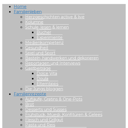
Home
Familienleben
Herzgeschichten active & live
Kolumne
Schule, lesen & lernen
Bücher
Experimente
Medienkompetenz
Gesundheit
Spiel und Sport
Basteln, handwerken und dekorieren
Reportagen und Interviews
Gastbeiträge
Dolce Vita
Doula
Elterntipps
Die Jungs bloggen
Familienrezepte
Aufläufe, Gratins & One-Pots
Brot
Desserts und Süsses
Frühstück, Müesli, Konfitüren & Gelees
Fleisch und Grillgut
Pasta und Reis