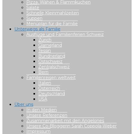
Pizza, Wähen & Flammkuchen
Salate
Schnelle Kleinmahlzeiten
Suppen
Menüplan für die Familie
Unterwegs als Familie
Ausflüge und Familienferien Schweiz
Zürich
Glarnerland
Tessin
Bündnerland
Ostschweiz
Zentralschweiz
Bern
Familienreisen weltweit
Italien
Österreich
Deutschland
USA
Über uns
In den Medien
Unsere Referenzen
Zusammenarbeit mit den Angelones
Unsere Co-Bloggerin Sarah Coppola-Weber
Impressum