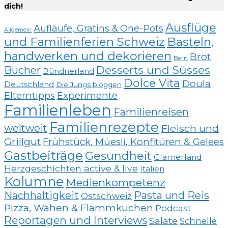
dich!
Ausflüge
Aufläufe, Gratins & One-Pots
Allgemein
und Familienferien Schweiz
Basteln,
handwerken und dekorieren
Brot
Bern
Desserts und Süsses
Bücher
Bündnerland
Dolce Vita
Doula
Deutschland
Die Jungs bloggen
Elterntipps
Experimente
Familienleben
Familienreisen
Familienrezepte
weltweit
Fleisch und
Grillgut
Frühstück, Müesli, Konfitüren & Gelees
Gastbeiträge
Gesundheit
Glarnerland
Herzgeschichten active & live
Italien
Kolumne
Medienkompetenz
Nachhaltigkeit
Pasta und Reis
Ostschweiz
Pizza, Wähen & Flammkuchen
Podcast
Reportagen und Interviews
Salate
Schnelle