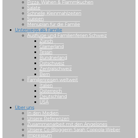
Pizza, Wähen & Flammkuchen
Salate
Schnelle Kleinmahlzeiten
Suppen
Menüplan für die Familie
Unterwegs als Familie
Ausflüge und Familienferien Schweiz
Zürich
Glarnerland
Tessin
Bündnerland
Ostschweiz
Zentralschweiz
Bern
Familienreisen weltweit
Italien
Österreich
Deutschland
USA
Über uns
In den Medien
Unsere Referenzen
Zusammenarbeit mit den Angelones
Unsere Co-Bloggerin Sarah Coppola-Weber
Impressum