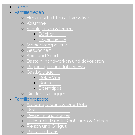
Home
Familienleben
Herzgeschichten active & live
Kolumne
Schule, lesen & lernen
Bücher
Experimente
Medienkompetenz
Gesundheit
Spiel und Sport
Basteln, handwerken und dekorieren
Reportagen und Interviews
Gastbeiträge
Dolce Vita
Doula
Elterntipps
Die Jungs bloggen
Familienrezepte
Aufläufe, Gratins & One-Pots
Brot
Desserts und Süsses
Frühstück, Müesli, Konfitüren & Gelees
Fleisch und Grillgut
Pasta und Reis