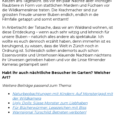
Katzen ans Tageslicht. Bis vor ein paar Nächte aber «richtige»
Raubtiere in Form von stattlichen Mardern und Füchsen vor
die Wildkameralinse traten. Die Krachmacher sind zur
grössten Freude unserer Buben endlich, endlich in die
Filmfalle getappt und somit enttarnt!
In Anbetracht der Tatsache, dass wir am Waldrand wohnen, ist
diese Entdeckung – wenn auch sehr witzig und lehrreich für
unsere Buben – natürlich alles andere als spektakulär. Ich
wollte es euch dennoch erzählt haben, denn immerhin ist es
beruhigend, zu wissen, dass die Welt in Zürich noch in
Ordnung ist. Schliesslich sollen andernorts auch schon
Essensvorräte und Unterhosen klauende Nachbarn nächtens
ihr Unwesen getrieben haben und vor die Linse filmender
Kameras getrampelt sein!
Habt ihr auch nächtliche Besucher im Garten? Welcher
Art?
Weitere Beiträge passend zum Thema:
Naturbeobachtungen mit Kindern: Auf Monsterjagd mit
der Wildkamera
Ugly Dolls: Süsse Monster zum Liebhaben
Für Bücherwürmer: Lesezeichen mit Biss
Warnsignal Türschild: Betreten verboten!