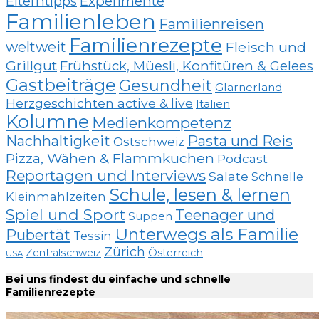
Elterntipps
Experimente
Familienleben
Familienreisen
Familienrezepte
weltweit
Fleisch und
Grillgut
Frühstück, Müesli, Konfitüren & Gelees
Gastbeiträge
Gesundheit
Glarnerland
Herzgeschichten active & live
Italien
Kolumne
Medienkompetenz
Nachhaltigkeit
Pasta und Reis
Ostschweiz
Pizza, Wähen & Flammkuchen
Podcast
Reportagen und Interviews
Salate
Schnelle
Schule, lesen & lernen
Kleinmahlzeiten
Spiel und Sport
Teenager und
Suppen
Unterwegs als Familie
Pubertät
Tessin
Zürich
Zentralschweiz
Österreich
USA
Bei uns findest du einfache und schnelle
Familienrezepte