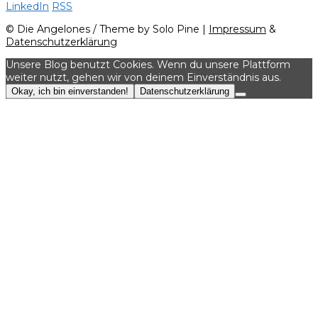
LinkedIn
RSS
© Die Angelones / Theme by Solo Pine |
Impressum
&
Datenschutzerklärung
Unsere Blog benutzt Cookies. Wenn du unsere Plattform
weiter nutzt, gehen wir von deinem Einverständnis aus.
Okay, ich bin einverstanden!
Datenschutzerklärung