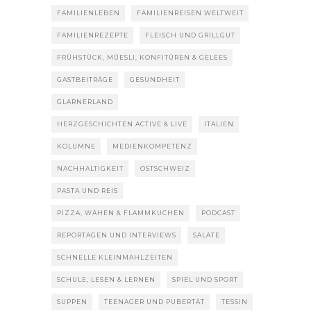
FAMILIENLEBEN
FAMILIENREISEN WELTWEIT
FAMILIENREZEPTE
FLEISCH UND GRILLGUT
FRÜHSTÜCK, MÜESLI, KONFITÜREN & GELEES
GASTBEITRÄGE
GESUNDHEIT
GLARNERLAND
HERZGESCHICHTEN ACTIVE & LIVE
ITALIEN
KOLUMNE
MEDIENKOMPETENZ
NACHHALTIGKEIT
OSTSCHWEIZ
PASTA UND REIS
PIZZA, WÄHEN & FLAMMKUCHEN
PODCAST
REPORTAGEN UND INTERVIEWS
SALATE
SCHNELLE KLEINMAHLZEITEN
SCHULE, LESEN & LERNEN
SPIEL UND SPORT
SUPPEN
TEENAGER UND PUBERTÄT
TESSIN