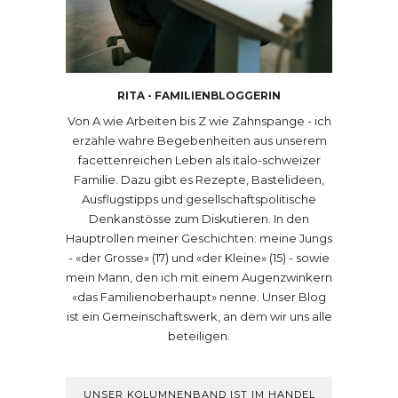
RITA - FAMILIENBLOGGERIN
Von A wie Arbeiten bis Z wie Zahnspange - ich
erzähle wahre Begebenheiten aus unserem
facettenreichen Leben als italo-schweizer
Familie. Dazu gibt es Rezepte, Bastelideen,
Ausflugstipps und gesellschaftspolitische
Denkanstösse zum Diskutieren. In den
Hauptrollen meiner Geschichten: meine Jungs
- «der Grosse» (17) und «der Kleine» (15) - sowie
mein Mann, den ich mit einem Augenzwinkern
«das Familienoberhaupt» nenne. Unser Blog
ist ein Gemeinschaftswerk, an dem wir uns alle
beteiligen.
UNSER KOLUMNENBAND IST IM HANDEL