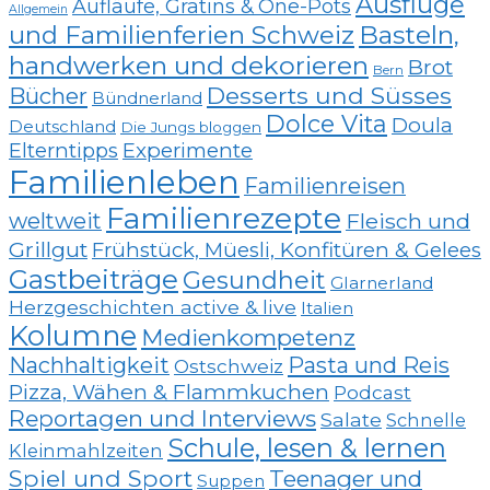
Ausflüge
Aufläufe, Gratins & One-Pots
Allgemein
und Familienferien Schweiz
Basteln,
handwerken und dekorieren
Brot
Bern
Desserts und Süsses
Bücher
Bündnerland
Dolce Vita
Doula
Deutschland
Die Jungs bloggen
Elterntipps
Experimente
Familienleben
Familienreisen
Familienrezepte
weltweit
Fleisch und
Grillgut
Frühstück, Müesli, Konfitüren & Gelees
Gastbeiträge
Gesundheit
Glarnerland
Herzgeschichten active & live
Italien
Kolumne
Medienkompetenz
Nachhaltigkeit
Pasta und Reis
Ostschweiz
Pizza, Wähen & Flammkuchen
Podcast
Reportagen und Interviews
Salate
Schnelle
Schule, lesen & lernen
Kleinmahlzeiten
Spiel und Sport
Teenager und
Suppen