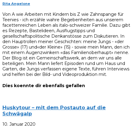
Rita Angelone
Von A wie Arbeiten mit Kindern bis Z wie Zahnspange für
Teenies - ich erzähle wahre Begebenheiten aus unserem
facettenreichen Leben als italo-schweizer Familie. Dazu gibt
es Rezepte, Bastelideen, Ausflugstipps und
gesellschaftspolitische Denkanstösse zum Diskutieren. In
den Hauptrollen meiner Geschichten: meine Jungs - «der
Grosse» (17) und«der Kleine» (15) - sowie mein Mann, den ich
mit einem Augenzwinkern «das Familienoberhaupt» nenne.
Der Blog ist ein Gemeinschaftswerk, an dem wir uns alle
beteiligen. Mein Mann liefert Episoden rund um Haus und
Garten, die Jungs verfassen eigene Texte, führen Interviews
und helfen bei der Bild- und Videoproduktion mit.
Dies koennte dir ebenfalls gefallen
Huskytour – mit dem Postauto auf die
Schwägalp
10. Januar 2020