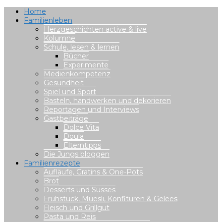
Home
Familienleben
Herzgeschichten active & live
Kolumne
Schule, lesen & lernen
Bücher
Experimente
Medienkompetenz
Gesundheit
Spiel und Sport
Basteln, handwerken und dekorieren
Reportagen und Interviews
Gastbeiträge
Dolce Vita
Doula
Elterntipps
Die Jungs bloggen
Familienrezepte
Aufläufe, Gratins & One-Pots
Brot
Desserts und Süsses
Frühstück, Müesli, Konfitüren & Gelees
Fleisch und Grillgut
Pasta und Reis