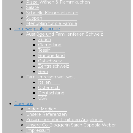
Pizza, Wähen & Flammkuchen
Salate
Schnelle Kleinmahlzeiten
Suppen
Menüplan für die Familie
Unterwegs als Familie
Ausflüge und Familienferien Schweiz
Zürich
Glarnerland
Tessin
Bündnerland
Ostschweiz
Zentralschweiz
Bern
Familienreisen weltweit
Italien
Österreich
Deutschland
USA
Über uns
In den Medien
Unsere Referenzen
Zusammenarbeit mit den Angelones
Unsere Co-Bloggerin Sarah Coppola-Weber
Impressum