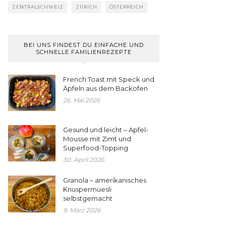
ZENTRALSCHWEIZ
ZÜRICH
ÖSTERREICH
BEI UNS FINDEST DU EINFACHE UND
SCHNELLE FAMILIENREZEPTE
French Toast mit Speck und
Äpfeln aus dem Backofen
26. Mai 2026
Gesund und leicht – Apfel-
Mousse mit Zimt und
Superfood-Topping
30. April 2026
Granola – amerikanisches
Knuspermüesli
selbstgemacht
9. März 2026