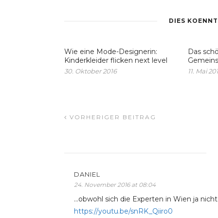
DIES KOENNT
Wie eine Mode-Designerin:
Das sch
Kinderkleider flicken next level
Gemeins
30. Oktober 2016
11. Mai 20
VORHERIGER BEITRAG
DANIEL
24. November 2016 at 08:04
…obwohl sich die Experten in Wien ja nicht 
https://youtu.be/snRK_Qiiro0