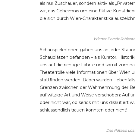
als nur Zuschauer, sondern aktiv als „Privat
wir, das Geheimnis um eine fiktive Kunstdiebi
die sich durch Wien-Charakteristika auszeich
Wiener Persönlichkeit
SchauspielerInnen gaben uns an jeder Statio
Schauplätzen befanden – als Kurator, Histori
uns auf die richtige Fährte und somit zum n
Theaterrolle viele Informationen über Wien u
stattfinden werden. Dabei wurden – ebenfall
Grenzen zwischen der Wahrnehmung der Bet
auf witzige Art und Weise verschoben: Auf u
oder nicht war, ob seriös mit uns diskutiert
schlussendlich trauen konnten oder nicht!
Des Rätsels Lös