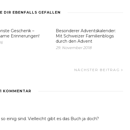
E DIR EBENFALLS GEFALLEN
önste Geschenk –
Besonderer Adventskalender:
ame Erinnerungen!
Mit Schweizer Familienblogs
durch den Advent
16
29. November 2018
NÄCHSTER BEITRAG
1 KOMMENTAR
so einig sind. Vielleicht gibt es das Buch ja doch?