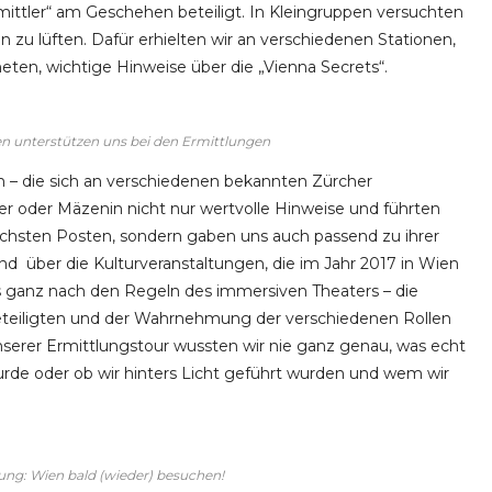
ermittler“ am Geschehen beteiligt. In Kleingruppen versuchten
n zu lüften. Dafür erhielten wir an verschiedenen Stationen,
neten, wichtige Hinweise über die „Vienna Secrets“.
en unterstützen uns bei den Ermittlungen
n – die sich an verschiedenen bekannten Zürcher
ker oder Mäzenin nicht nur wertvolle Hinweise und führten
ächsten Posten, sondern gaben uns auch passend zu ihrer
nd über die Kulturveranstaltungen, die im Jahr 2017 in Wien
s ganz nach den Regeln des immersiven Theaters – die
eiligten und der Wahrnehmung der verschiedenen Rollen
nserer Ermittlungstour wussten wir nie ganz genau, was echt
 wurde oder ob wir hinters Licht geführt wurden und wem wir
ung: Wien bald (wieder) besuchen!