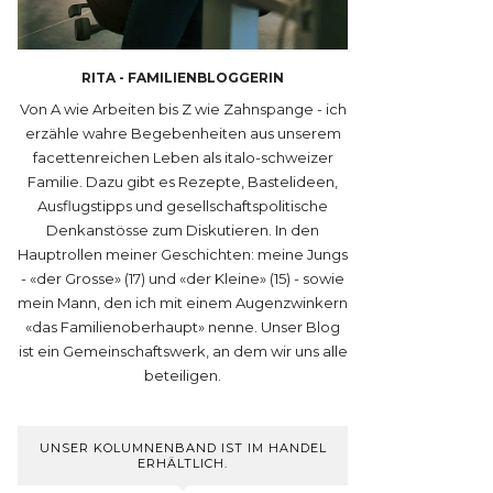
RITA - FAMILIENBLOGGERIN
Von A wie Arbeiten bis Z wie Zahnspange - ich
erzähle wahre Begebenheiten aus unserem
facettenreichen Leben als italo-schweizer
Familie. Dazu gibt es Rezepte, Bastelideen,
Ausflugstipps und gesellschaftspolitische
Denkanstösse zum Diskutieren. In den
Hauptrollen meiner Geschichten: meine Jungs
- «der Grosse» (17) und «der Kleine» (15) - sowie
mein Mann, den ich mit einem Augenzwinkern
«das Familienoberhaupt» nenne. Unser Blog
ist ein Gemeinschaftswerk, an dem wir uns alle
beteiligen.
UNSER KOLUMNENBAND IST IM HANDEL
ERHÄLTLICH.