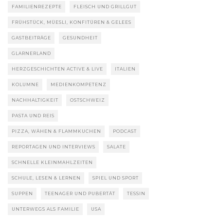
FAMILIENREZEPTE
FLEISCH UND GRILLGUT
FRÜHSTÜCK, MÜESLI, KONFITÜREN & GELEES
GASTBEITRÄGE
GESUNDHEIT
GLARNERLAND
HERZGESCHICHTEN ACTIVE & LIVE
ITALIEN
KOLUMNE
MEDIENKOMPETENZ
NACHHALTIGKEIT
OSTSCHWEIZ
PASTA UND REIS
PIZZA, WÄHEN & FLAMMKUCHEN
PODCAST
REPORTAGEN UND INTERVIEWS
SALATE
SCHNELLE KLEINMAHLZEITEN
SCHULE, LESEN & LERNEN
SPIEL UND SPORT
SUPPEN
TEENAGER UND PUBERTÄT
TESSIN
UNTERWEGS ALS FAMILIE
USA