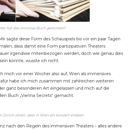
Wer hat das ominöse Buch gestohlen?
ir sagte diese Form des Schauspiels bis vor ein paar Tagen
smalen, dass damit eine Form partizipativen Theaters
hauer irgendwie miteinbezogen werden, doch wie genau dies
ein könnte, wusste ich nicht.
 mich vor einer Wocher also auf, Wien als immersives
 Dafür habe ich mich zusammen mit zahlreichen weiteren
der ganz besonderen Art eingelassen und mich auf die
len Buch „Vienna Secrets“ gemacht.
In Zürich sitzen, aber in Wien ein Konzert erleben
anz nach den Regeln des immersiven Theaters – alles andere