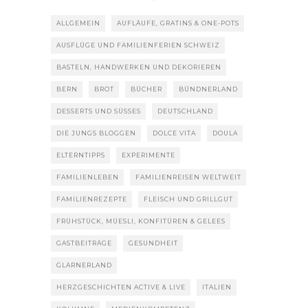
ALLGEMEIN
AUFLÄUFE, GRATINS & ONE-POTS
AUSFLÜGE UND FAMILIENFERIEN SCHWEIZ
BASTELN, HANDWERKEN UND DEKORIEREN
BERN
BROT
BÜCHER
BÜNDNERLAND
DESSERTS UND SÜSSES
DEUTSCHLAND
DIE JUNGS BLOGGEN
DOLCE VITA
DOULA
ELTERNTIPPS
EXPERIMENTE
FAMILIENLEBEN
FAMILIENREISEN WELTWEIT
FAMILIENREZEPTE
FLEISCH UND GRILLGUT
FRÜHSTÜCK, MÜESLI, KONFITÜREN & GELEES
GASTBEITRÄGE
GESUNDHEIT
GLARNERLAND
HERZGESCHICHTEN ACTIVE & LIVE
ITALIEN