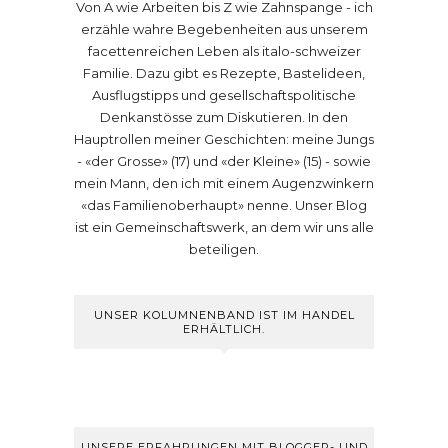
Von A wie Arbeiten bis Z wie Zahnspange - ich
erzähle wahre Begebenheiten aus unserem
facettenreichen Leben als italo-schweizer
Familie. Dazu gibt es Rezepte, Bastelideen,
Ausflugstipps und gesellschaftspolitische
Denkanstösse zum Diskutieren. In den
Hauptrollen meiner Geschichten: meine Jungs
- «der Grosse» (17) und «der Kleine» (15) - sowie
mein Mann, den ich mit einem Augenzwinkern
«das Familienoberhaupt» nenne. Unser Blog
ist ein Gemeinschaftswerk, an dem wir uns alle
beteiligen.
UNSER KOLUMNENBAND IST IM HANDEL
ERHÄLTLICH.
UNSERE ERFAHRUNGEN MIT BLOGGER- UND