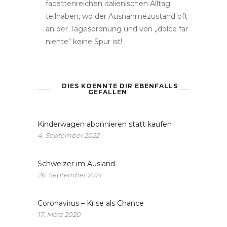
facettenreichen italienischen Alltag
teilhaben, wo der Ausnahmezustand oft
an der Tagesordnung und von „dolce far
niente“ keine Spur ist!
DIES KOENNTE DIR EBENFALLS
GEFALLEN
Kinderwagen abonnieren statt kaufen
4. September 2022
Schweizer im Ausland
26. September 2021
Coronavirus – Krise als Chance
17. März 2020