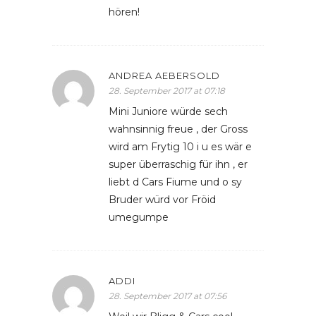
hören!
ANDREA AEBERSOLD
28. September 2017 at 07:18
Mini Juniore würde sech
wahnsinnig freue , der Gross
wird am Frytig 10 i u es wär e
super überraschig für ihn , er
liebt d Cars Fiume und o sy
Bruder würd vor Fröid
umegumpe
ADDI
28. September 2017 at 07:56