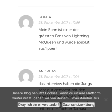
SONJA
28. September 2017 at 10:56
Mein Sohn ist einer der
grössten Fans von Lightning
McQueen und würde absolut
ausflippen!
ANDREAS
28. September 2017 at 11:04
das Interview haben die Jungs
sehr gut gemacht mit den
Unsere Blog benutzt Cookies. Wenn du unsere Plattform
interessanten Fragen! der Film
weiter nutzt, gehen wir von deinem Einverständnis aus.
wird super sein und ich möchte
Okay, ich bin einverstanden!
Datenschutzerklärung
mit meiner Tochter Tamara