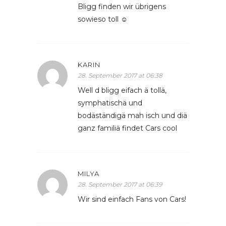
Bligg finden wir übrigens
sowieso toll ☺️
KARIN
28. September 2017 at 06:38
Well d bligg eifach ä tollä,
symphatischä und
bodäständigä mah isch und diä
ganz familiä findet Cars cool
MILYA
28. September 2017 at 06:39
Wir sind einfach Fans von Cars!