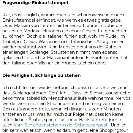
Fragwürdige Einkaufstempel
Klar, es ist fraglich, warum man sich scharenweise in einem
Einkaufstempel einfindet, wie wenn es etwas gratis gäbe.
Oder Massen von Leuten hinterherläuft, ohne in Ruhe die
neuesten Modekollektionen einzelner Geschäfte betrachten
zu können. Doch die Italiener fühlen sich wohl im Rudel, im
Trubel, im Chaos. Was einem im italienischen Alltag immer
wieder bestätigt wird: Kein Mensch gerät aus der Ruhe in
einer langen Schlange. Staustehen nimmt man ebenso
gelassen hin. Und für Massenaufläufe in Einkaufszentren hat
der Italiano ebenfalls nur ein müdes Lächeln übrig.
Die Fähigkeit, Schlange zu stehen
Ich nicht! Immer wieder betone ich, dass mir als Schweizerin
das „Schlangestehen–Gen“ fehlt. Dass ich Schweissausbrüche
bekomme, sobald ich Menschenaufläufe wahrnehme. Nervös
werde, wenn sich ein Stau anbahnt und unruhig von einem
Bein aufs andere trete, wenn ich länger als zehn Minuten
anstehen muss. Was für mich zur Folge hat, dass ich keine
öffentlichen Ämter, sprich Post oder Bank, betrete (siehe
auch
Vom Schlangenstehen in der Schneckenpost
). Und ich
bin sehr wählerisch, wenn es darum geht, eine Shoppingtour