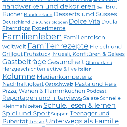
handwerken und dekorieren
Brot
Bern
Desserts und Süsses
Bücher
Bündnerland
Dolce Vita
Doula
Deutschland
Die Jungs bloggen
Elterntipps
Experimente
Familienleben
Familienreisen
Familienrezepte
weltweit
Fleisch und
Grillgut
Frühstück, Müesli, Konfitüren & Gelees
Gastbeiträge
Gesundheit
Glarnerland
Herzgeschichten active & live
Italien
Kolumne
Medienkompetenz
Nachhaltigkeit
Pasta und Reis
Ostschweiz
Pizza, Wähen & Flammkuchen
Podcast
Reportagen und Interviews
Salate
Schnelle
Schule, lesen & lernen
Kleinmahlzeiten
Spiel und Sport
Teenager und
Suppen
Unterwegs als Familie
Pubertät
Tessin