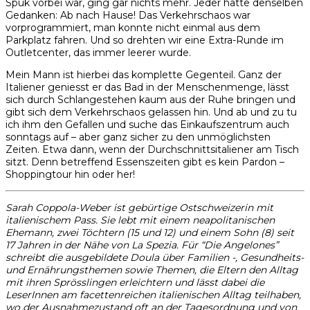
Spuk vorbei war, ging gar nichts mehr. Jeder hatte denselben
Gedanken: Ab nach Hause! Das Verkehrschaos war
vorprogrammiert, man konnte nicht einmal aus dem
Parkplatz fahren. Und so drehten wir eine Extra-Runde im
Outletcenter, das immer leerer wurde.
Mein Mann ist hierbei das komplette Gegenteil. Ganz der
Italiener geniesst er das Bad in der Menschenmenge, lässt
sich durch Schlangestehen kaum aus der Ruhe bringen und
gibt sich dem Verkehrschaos gelassen hin. Und ab und zu tu
ich ihm den Gefallen und suche das Einkaufszentrum auch
sonntags auf – aber ganz sicher zu den unmöglichsten
Zeiten. Etwa dann, wenn der Durchschnittsitaliener am Tisch
sitzt. Denn betreffend Essenszeiten gibt es kein Pardon –
Shoppingtour hin oder her!
Sarah Coppola-Weber ist gebürtige Ostschweizerin mit
italienischem Pass. Sie lebt mit einem neapolitanischen
Ehemann, zwei Töchtern (15 und 12) und einem Sohn (8) seit
17 Jahren in der Nähe von La Spezia. Für “Die Angelones”
schreibt die ausgebildete Doula über Familien -, Gesundheits-
und Ernährungsthemen sowie Themen, die Eltern den Alltag
mit ihren Sprösslingen erleichtern und lässt dabei die
LeserInnen am facettenreichen italienischen Alltag teilhaben,
wo der Ausnahmezustand oft an der Tagesordnung und von