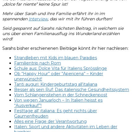
„dolce far niente“ keine Spur ist!
Mehr über Sarah und ihre Familie erfährt ihr in im
spannenden
Interview
, das wir mit ihr führen durften!
Seid gespannt auf Sarahs nächsten Beitrag, in welchem sie
uns über einen Familienausflug ins Wunderland erzählen
wird!
Sarahs bisher erschienenen Beiträge könnt ihr hier nachlesen:
Strandleben mit Kids im blauen Paradies
Familientrip nach Rom
Schule aus: Dolce Vita für Italiens Sprösslinge
Ob “Happy Hour” oder “Apericena” – Kinder
unerwünscht!
Tanti auguri: Kindergeburtstag all’italiana
Besser als sein Ruf: Das italienische Gesundheitssystem
Vom Schlangenstehen in der Schneckenpost
Von wegen Januarloch – In Italien heisst es
“Ausverkauf”!
Festtage all’ italiana: Es geht nichts über
Gaumenfreuden
Alles eine Frage der Verantwortung
Italien: Sport und andere Aktivitäten im Leben der
bambini