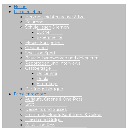
Home
Familienleben
Herzgeschichten active & live
Kolumne
Schule, lesen & lernen
Bücher
Experimente
Medienkompetenz
Gesundheit
Spiel und Sport
Basteln, handwerken und dekorieren
Reportagen und Interviews
Gastbeiträge
Dolce Vita
Doula
Elterntipps
Die Jungs bloggen
Familienrezepte
Aufläufe, Gratins & One-Pots
Brot
Desserts und Süsses
Frühstück, Müesli, Konfitüren & Gelees
Fleisch und Grillgut
Pasta und Reis