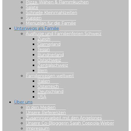
Pizza, Wähen & Flammkuchen
Salate
Schnelle Kleinmahlzeiten
Suppen
Menüplan für die Familie
Unterwegs als Familie
Ausflüge und Familienferien Schweiz
Zürich
Glarnerland
Tessin
Bündnerland
Ostschweiz
Zentralschweiz
Bern
Familienreisen weltweit
Italien
Österreich
Deutschland
USA
Über uns
In den Medien
Unsere Referenzen
Zusammenarbeit mit den Angelones
Unsere Co-Bloggerin Sarah Coppola-Weber
Impressum