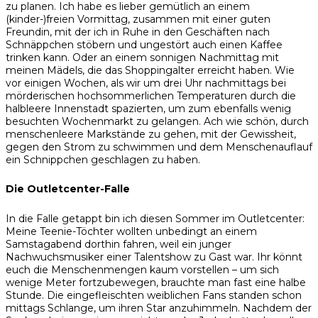
zu planen. Ich habe es lieber gemütlich an einem
(kinder-)freien Vormittag, zusammen mit einer guten
Freundin, mit der ich in Ruhe in den Geschäften nach
Schnäppchen stöbern und ungestört auch einen Kaffee
trinken kann. Oder an einem sonnigen Nachmittag mit
meinen Mädels, die das Shoppingalter erreicht haben. Wie
vor einigen Wochen, als wir um drei Uhr nachmittags bei
mörderischen hochsommerlichen Temperaturen durch die
halbleere Innenstadt spazierten, um zum ebenfalls wenig
besuchten Wochenmarkt zu gelangen. Ach wie schön, durch
menschenleere Markstände zu gehen, mit der Gewissheit,
gegen den Strom zu schwimmen und dem Menschenauflauf
ein Schnippchen geschlagen zu haben.
Die Outletcenter-Falle
In die Falle getappt bin ich diesen Sommer im Outletcenter:
Meine Teenie-Töchter wollten unbedingt an einem
Samstagabend dorthin fahren, weil ein junger
Nachwuchsmusiker einer Talentshow zu Gast war. Ihr könnt
euch die Menschenmengen kaum vorstellen – um sich
wenige Meter fortzubewegen, brauchte man fast eine halbe
Stunde. Die eingefleischten weiblichen Fans standen schon
mittags Schlange, um ihren Star anzuhimmeln. Nachdem der