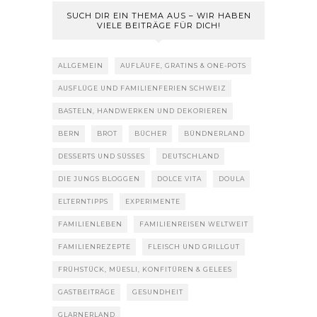
SUCH DIR EIN THEMA AUS – WIR HABEN
VIELE BEITRÄGE FÜR DICH!
ALLGEMEIN
AUFLÄUFE, GRATINS & ONE-POTS
AUSFLÜGE UND FAMILIENFERIEN SCHWEIZ
BASTELN, HANDWERKEN UND DEKORIEREN
BERN
BROT
BÜCHER
BÜNDNERLAND
DESSERTS UND SÜSSES
DEUTSCHLAND
DIE JUNGS BLOGGEN
DOLCE VITA
DOULA
ELTERNTIPPS
EXPERIMENTE
FAMILIENLEBEN
FAMILIENREISEN WELTWEIT
FAMILIENREZEPTE
FLEISCH UND GRILLGUT
FRÜHSTÜCK, MÜESLI, KONFITÜREN & GELEES
GASTBEITRÄGE
GESUNDHEIT
GLARNERLAND