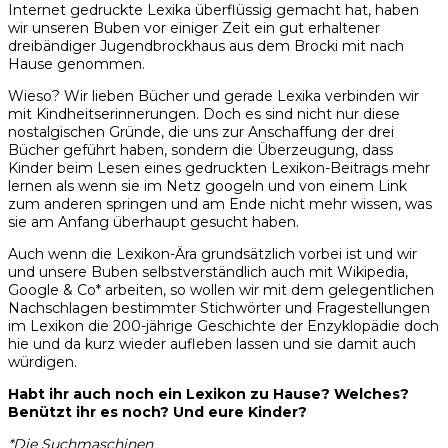
Internet gedruckte Lexika überflüssig gemacht hat, haben
wir unseren Buben vor einiger Zeit ein gut erhaltener
dreibändiger Jugendbrockhaus aus dem Brocki mit nach
Hause genommen.
Wieso? Wir lieben Bücher und gerade Lexika verbinden wir
mit Kindheitserinnerungen. Doch es sind nicht nur diese
nostalgischen Gründe, die uns zur Anschaffung der drei
Bücher geführt haben, sondern die Überzeugung, dass
Kinder beim Lesen eines gedruckten Lexikon-Beitrags mehr
lernen als wenn sie im Netz googeln und von einem Link
zum anderen springen und am Ende nicht mehr wissen, was
sie am Anfang überhaupt gesucht haben.
Auch wenn die Lexikon-Ära grundsätzlich vorbei ist und wir
und unsere Buben selbstverständlich auch mit Wikipedia,
Google & Co* arbeiten, so wollen wir mit dem gelegentlichen
Nachschlagen bestimmter Stichwörter und Fragestellungen
im Lexikon die 200-jährige Geschichte der Enzyklopädie doch
hie und da kurz wieder aufleben lassen und sie damit auch
würdigen.
Habt ihr auch noch ein Lexikon zu Hause? Welches?
Benützt ihr es noch? Und eure Kinder?
*Die Suchmaschinen