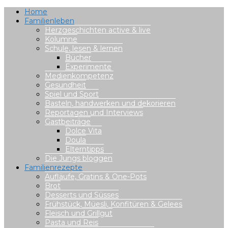
Home
Familienleben
Herzgeschichten active & live
Kolumne
Schule, lesen & lernen
Bücher
Experimente
Medienkompetenz
Gesundheit
Spiel und Sport
Basteln, handwerken und dekorieren
Reportagen und Interviews
Gastbeiträge
Dolce Vita
Doula
Elterntipps
Die Jungs bloggen
Familienrezepte
Aufläufe, Gratins & One-Pots
Brot
Desserts und Süsses
Frühstück, Müesli, Konfitüren & Gelees
Fleisch und Grillgut
Pasta und Reis