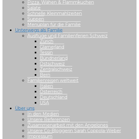
Pizza, Wähen & Flammkuchen
Salate
Schnelle Kleinmahlzeiten
Suppen
Menüplan für die Familie
Unterwegs als Familie
Ausflüge und Familienferien Schweiz
Zürich
Glarnerland
Tessin
Bündnerland
Ostschweiz
Zentralschweiz
Bern
Familienreisen weltweit
Italien
Österreich
Deutschland
USA
Über uns
In den Medien
Unsere Referenzen
Zusammenarbeit mit den Angelones
Unsere Co-Bloggerin Sarah Coppola-Weber
Impressum