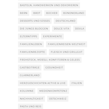
BASTELN, HANDWERKEN UND DEKORIEREN
BERN
BROT
BÜCHER
BÜNDNERLAND
DESSERTS UND SÜSSES
DEUTSCHLAND
DIE JUNGS BLOGGEN
DOLCE VITA
DOULA
ELTERNTIPPS
EXPERIMENTE
FAMILIENLEBEN
FAMILIENREISEN WELTWEIT
FAMILIENREZEPTE
FLEISCH UND GRILLGUT
FRÜHSTÜCK, MÜESLI, KONFITÜREN & GELEES
GASTBEITRÄGE
GESUNDHEIT
GLARNERLAND
HERZGESCHICHTEN ACTIVE & LIVE
ITALIEN
KOLUMNE
MEDIENKOMPETENZ
NACHHALTIGKEIT
OSTSCHWEIZ
PASTA UND REIS