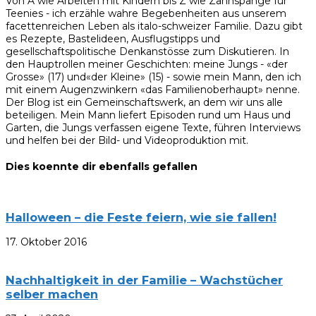
Von A wie Arbeiten mit Kindern bis Z wie Zahnspange für
Teenies - ich erzähle wahre Begebenheiten aus unserem
facettenreichen Leben als italo-schweizer Familie. Dazu gibt
es Rezepte, Bastelideen, Ausflugstipps und
gesellschaftspolitische Denkanstösse zum Diskutieren. In
den Hauptrollen meiner Geschichten: meine Jungs - «der
Grosse» (17) und«der Kleine» (15) - sowie mein Mann, den ich
mit einem Augenzwinkern «das Familienoberhaupt» nenne.
Der Blog ist ein Gemeinschaftswerk, an dem wir uns alle
beteiligen. Mein Mann liefert Episoden rund um Haus und
Garten, die Jungs verfassen eigene Texte, führen Interviews
und helfen bei der Bild- und Videoproduktion mit.
Dies koennte dir ebenfalls gefallen
Halloween – die Feste feiern, wie sie fallen!
17. Oktober 2016
Nachhaltigkeit in der Familie – Wachstücher
selber machen