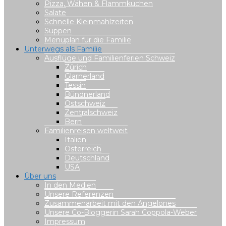
Pizza, Wähen & Flammkuchen
Salate
Schnelle Kleinmahlzeiten
Suppen
Menüplan für die Familie
Unterwegs als Familie
Ausflüge und Familienferien Schweiz
Zürich
Glarnerland
Tessin
Bündnerland
Ostschweiz
Zentralschweiz
Bern
Familienreisen weltweit
Italien
Österreich
Deutschland
USA
Über uns
In den Medien
Unsere Referenzen
Zusammenarbeit mit den Angelones
Unsere Co-Bloggerin Sarah Coppola-Weber
Impressum