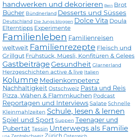
handwerken und dekorieren
Brot
Bern
Desserts und Süsses
Bücher
Bündnerland
Dolce Vita
Doula
Deutschland
Die Jungs bloggen
Elterntipps
Experimente
Familienleben
Familienreisen
Familienrezepte
weltweit
Fleisch und
Grillgut
Frühstück, Müesli, Konfitüren & Gelees
Gastbeiträge
Gesundheit
Glarnerland
Herzgeschichten active & live
Italien
Kolumne
Medienkompetenz
Nachhaltigkeit
Pasta und Reis
Ostschweiz
Pizza, Wähen & Flammkuchen
Podcast
Reportagen und Interviews
Salate
Schnelle
Schule, lesen & lernen
Kleinmahlzeiten
Spiel und Sport
Teenager und
Suppen
Unterwegs als Familie
Pubertät
Tessin
Zürich
Zentralschweiz
Österreich
USA