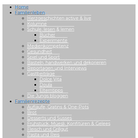
Home
Familienleben
Herzgeschichten active & live
Kolumne
Schule, lesen & lernen
Bücher
Experimente
Medienkompetenz
Gesundheit
Spiel und Sport
Basteln, handwerken und dekorieren
Reportagen und Interviews
Gastbeiträge
Dolce Vita
Doula
Elterntipps
Die Jungs bloggen
Familienrezepte
Aufläufe, Gratins & One-Pots
Brot
Desserts und Süsses
Frühstück, Müesli, Konfitüren & Gelees
Fleisch und Grillgut
Pasta und Reis