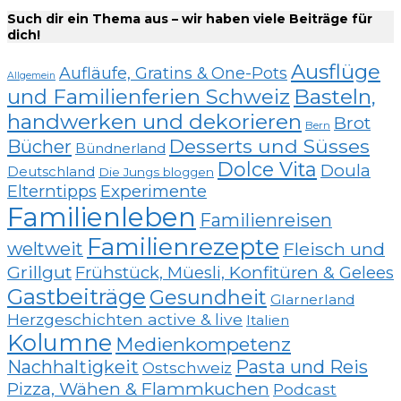
Such dir ein Thema aus – wir haben viele Beiträge für
dich!
Ausflüge
Aufläufe, Gratins & One-Pots
Allgemein
und Familienferien Schweiz
Basteln,
handwerken und dekorieren
Brot
Bern
Desserts und Süsses
Bücher
Bündnerland
Dolce Vita
Doula
Deutschland
Die Jungs bloggen
Elterntipps
Experimente
Familienleben
Familienreisen
Familienrezepte
weltweit
Fleisch und
Grillgut
Frühstück, Müesli, Konfitüren & Gelees
Gastbeiträge
Gesundheit
Glarnerland
Herzgeschichten active & live
Italien
Kolumne
Medienkompetenz
Nachhaltigkeit
Pasta und Reis
Ostschweiz
Pizza, Wähen & Flammkuchen
Podcast