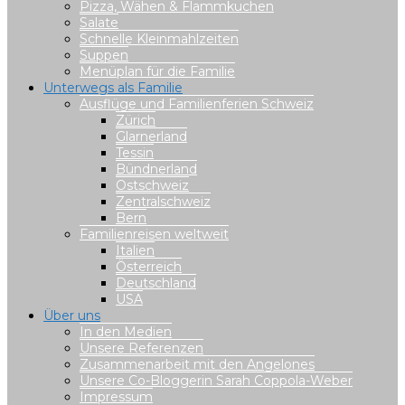
Pizza, Wähen & Flammkuchen
Salate
Schnelle Kleinmahlzeiten
Suppen
Menüplan für die Familie
Unterwegs als Familie
Ausflüge und Familienferien Schweiz
Zürich
Glarnerland
Tessin
Bündnerland
Ostschweiz
Zentralschweiz
Bern
Familienreisen weltweit
Italien
Österreich
Deutschland
USA
Über uns
In den Medien
Unsere Referenzen
Zusammenarbeit mit den Angelones
Unsere Co-Bloggerin Sarah Coppola-Weber
Impressum