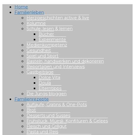
Home
Familienleben
Herzgeschichten active & live
Kolumne
Schule, lesen & lernen
Bücher
Experimente
Medienkompetenz
Gesundheit
Spiel und Sport
Basteln, handwerken und dekorieren
Reportagen und Interviews
Gastbeiträge
Dolce Vita
Doula
Elterntipps
Die Jungs bloggen
Familienrezepte
Aufläufe, Gratins & One-Pots
Brot
Desserts und Süsses
Frühstück, Müesli, Konfitüren & Gelees
Fleisch und Grillgut
Pasta und Reis