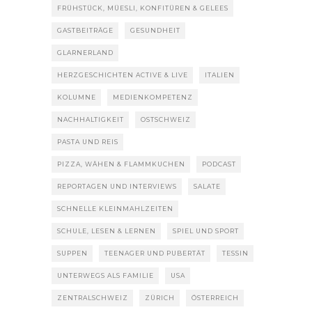
FRÜHSTÜCK, MÜESLI, KONFITÜREN & GELEES
GASTBEITRÄGE
GESUNDHEIT
GLARNERLAND
HERZGESCHICHTEN ACTIVE & LIVE
ITALIEN
KOLUMNE
MEDIENKOMPETENZ
NACHHALTIGKEIT
OSTSCHWEIZ
PASTA UND REIS
PIZZA, WÄHEN & FLAMMKUCHEN
PODCAST
REPORTAGEN UND INTERVIEWS
SALATE
SCHNELLE KLEINMAHLZEITEN
SCHULE, LESEN & LERNEN
SPIEL UND SPORT
SUPPEN
TEENAGER UND PUBERTÄT
TESSIN
UNTERWEGS ALS FAMILIE
USA
ZENTRALSCHWEIZ
ZÜRICH
ÖSTERREICH