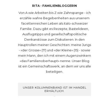
RITA - FAMILIENBLOGGERIN
Von A wie Arbeiten bis Z wie Zahnspange - ich
erzähle wahre Begebenheiten aus unserem
facettenreichen Leben als italo-schweizer
Familie. Dazu gibt es Rezepte, Bastelideen,
Ausflugstipps und gesellschaftspolitische
Denkanstösse zum Diskutieren. In den
Hauptrollen meiner Geschichten: meine Jungs
- «der Grosse» (17) und «der Kleine» (15) - sowie
mein Mann, den ich mit einem Augenzwinkern
«das Familienoberhaupt» nenne. Unser Blog
ist ein Gemeinschaftswerk, an dem wir uns alle
beteiligen.
UNSER KOLUMNENBAND IST IM HANDEL
ERHÄLTLICH.