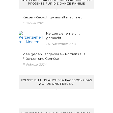
WIR ZEIGEN DIR COOLE UND EINFACHE DIY-
PROJEKTE FÜR DIE GANZE FAMILIE
Kerzen-Recycling – aus alt mach neu!
5. Januar 2025
Kerzen ziehen leicht
gemacht
28. November 2024
Idee gegen Langeweile – Portraits aus
Früchten und Gemüse
11. Februar 2024
FOLGST DU UNS AUCH VIA FACEBOOK? DAS
WÜRDE UNS FREUEN!