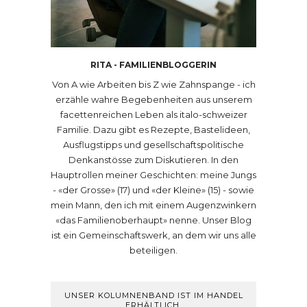
RITA - FAMILIENBLOGGERIN
Von A wie Arbeiten bis Z wie Zahnspange - ich
erzähle wahre Begebenheiten aus unserem
facettenreichen Leben als italo-schweizer
Familie. Dazu gibt es Rezepte, Bastelideen,
Ausflugstipps und gesellschaftspolitische
Denkanstösse zum Diskutieren. In den
Hauptrollen meiner Geschichten: meine Jungs
- «der Grosse» (17) und «der Kleine» (15) - sowie
mein Mann, den ich mit einem Augenzwinkern
«das Familienoberhaupt» nenne. Unser Blog
ist ein Gemeinschaftswerk, an dem wir uns alle
beteiligen.
UNSER KOLUMNENBAND IST IM HANDEL
ERHÄLTLICH.