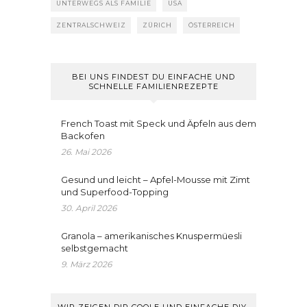
UNTERWEGS ALS FAMILIE
USA
ZENTRALSCHWEIZ
ZÜRICH
ÖSTERREICH
BEI UNS FINDEST DU EINFACHE UND
SCHNELLE FAMILIENREZEPTE
French Toast mit Speck und Äpfeln aus dem
Backofen
26. Mai 2026
Gesund und leicht – Apfel-Mousse mit Zimt
und Superfood-Topping
30. April 2026
Granola – amerikanisches Knuspermüesli
selbstgemacht
9. März 2026