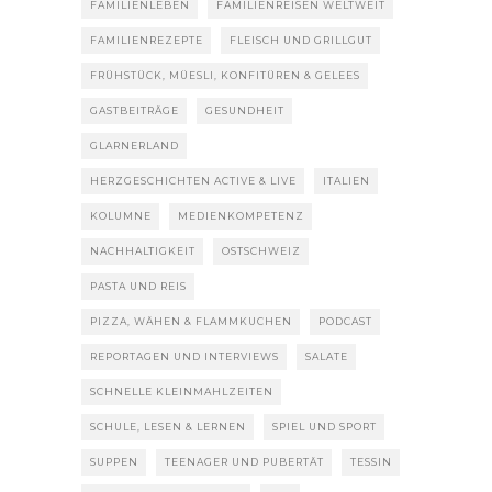
FAMILIENLEBEN
FAMILIENREISEN WELTWEIT
FAMILIENREZEPTE
FLEISCH UND GRILLGUT
FRÜHSTÜCK, MÜESLI, KONFITÜREN & GELEES
GASTBEITRÄGE
GESUNDHEIT
GLARNERLAND
HERZGESCHICHTEN ACTIVE & LIVE
ITALIEN
KOLUMNE
MEDIENKOMPETENZ
NACHHALTIGKEIT
OSTSCHWEIZ
PASTA UND REIS
PIZZA, WÄHEN & FLAMMKUCHEN
PODCAST
REPORTAGEN UND INTERVIEWS
SALATE
SCHNELLE KLEINMAHLZEITEN
SCHULE, LESEN & LERNEN
SPIEL UND SPORT
SUPPEN
TEENAGER UND PUBERTÄT
TESSIN