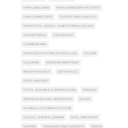
FAMILIENLEBEN
FAMILIENREISEN WELTWEIT
FAMILIENREZEPTE
FLEISCH UND GRILLGUT
FRÜHSTÜCK, MÜESLI, KONFITÜREN & GELEES
GASTBEITRÄGE
GESUNDHEIT
GLARNERLAND
HERZGESCHICHTEN ACTIVE & LIVE
ITALIEN
KOLUMNE
MEDIENKOMPETENZ
NACHHALTIGKEIT
OSTSCHWEIZ
PASTA UND REIS
PIZZA, WÄHEN & FLAMMKUCHEN
PODCAST
REPORTAGEN UND INTERVIEWS
SALATE
SCHNELLE KLEINMAHLZEITEN
SCHULE, LESEN & LERNEN
SPIEL UND SPORT
SUPPEN
TEENAGER UND PUBERTÄT
TESSIN