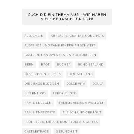
SUCH DIR EIN THEMA AUS – WIR HABEN
VIELE BEITRÄGE FÜR DICH!
ALLGEMEIN
AUFLÄUFE, GRATINS & ONE-POTS
AUSFLÜGE UND FAMILIENFERIEN SCHWEIZ
BASTELN, HANDWERKEN UND DEKORIEREN
BERN
BROT
BÜCHER
BÜNDNERLAND
DESSERTS UND SÜSSES
DEUTSCHLAND
DIE JUNGS BLOGGEN
DOLCE VITA
DOULA
ELTERNTIPPS
EXPERIMENTE
FAMILIENLEBEN
FAMILIENREISEN WELTWEIT
FAMILIENREZEPTE
FLEISCH UND GRILLGUT
FRÜHSTÜCK, MÜESLI, KONFITÜREN & GELEES
GASTBEITRÄGE
GESUNDHEIT