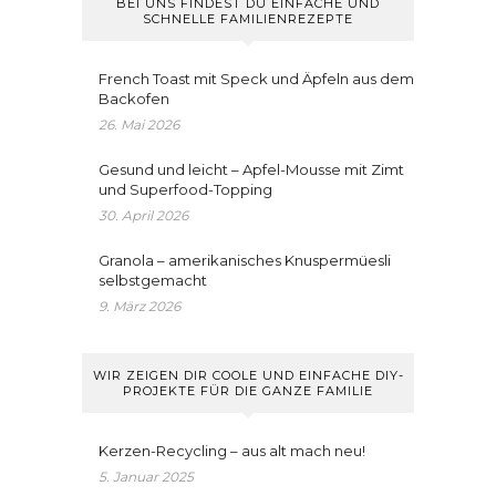
BEI UNS FINDEST DU EINFACHE UND
SCHNELLE FAMILIENREZEPTE
French Toast mit Speck und Äpfeln aus dem
Backofen
26. Mai 2026
Gesund und leicht – Apfel-Mousse mit Zimt
und Superfood-Topping
30. April 2026
Granola – amerikanisches Knuspermüesli
selbstgemacht
9. März 2026
WIR ZEIGEN DIR COOLE UND EINFACHE DIY-
PROJEKTE FÜR DIE GANZE FAMILIE
Kerzen-Recycling – aus alt mach neu!
5. Januar 2025