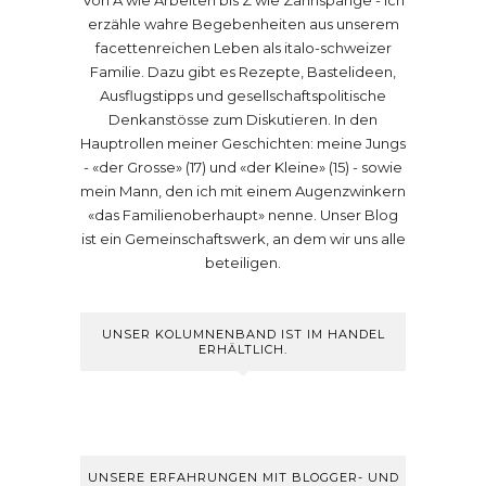
Von A wie Arbeiten bis Z wie Zahnspange - ich
erzähle wahre Begebenheiten aus unserem
facettenreichen Leben als italo-schweizer
Familie. Dazu gibt es Rezepte, Bastelideen,
Ausflugstipps und gesellschaftspolitische
Denkanstösse zum Diskutieren. In den
Hauptrollen meiner Geschichten: meine Jungs
- «der Grosse» (17) und «der Kleine» (15) - sowie
mein Mann, den ich mit einem Augenzwinkern
«das Familienoberhaupt» nenne. Unser Blog
ist ein Gemeinschaftswerk, an dem wir uns alle
beteiligen.
UNSER KOLUMNENBAND IST IM HANDEL
ERHÄLTLICH.
UNSERE ERFAHRUNGEN MIT BLOGGER- UND