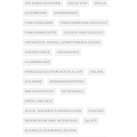
DIE JUNGS BLOGGEN
DOLCE VITA
DOULA
ELTERNTIPPS
EXPERIMENTE
FAMILIENLEBEN
FAMILIENREISEN WELTWEIT
FAMILIENREZEPTE
FLEISCH UND GRILLGUT
FRÜHSTÜCK, MÜESLI, KONFITÜREN & GELEES
GASTBEITRÄGE
GESUNDHEIT
GLARNERLAND
HERZGESCHICHTEN ACTIVE & LIVE
ITALIEN
KOLUMNE
MEDIENKOMPETENZ
NACHHALTIGKEIT
OSTSCHWEIZ
PASTA UND REIS
PIZZA, WÄHEN & FLAMMKUCHEN
PODCAST
REPORTAGEN UND INTERVIEWS
SALATE
SCHNELLE KLEINMAHLZEITEN