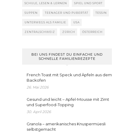
SCHULE, LESEN & LERNEN
SPIEL UND SPORT
SUPPEN
TEENAGER UND PUBERTÄT
TESSIN
UNTERWEGS ALS FAMILIE
USA
ZENTRALSCHWEIZ
ZÜRICH
ÖSTERREICH
BEI UNS FINDEST DU EINFACHE UND
SCHNELLE FAMILIENREZEPTE
French Toast mit Speck und Äpfeln aus dem
Backofen
26. Mai 2026
Gesund und leicht – Apfel-Mousse mit Zimt
und Superfood-Topping
30. April 2026
Granola – amerikanisches Knuspermüesli
selbstgemacht