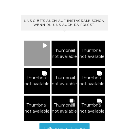
UNS GIBT’S AUCH AUF INSTAGRAM! SCHÖN,
WENN DU UNS AUCH DA FOLGST!
Thumbnail
Thumbnail
not available
not available
Thumbnail
Thumbnail
Thumbnail
not available
not available
not available
Thumbnail
Thumbnail
Thumbnail
not available
not available
not available
Follow on Instagram