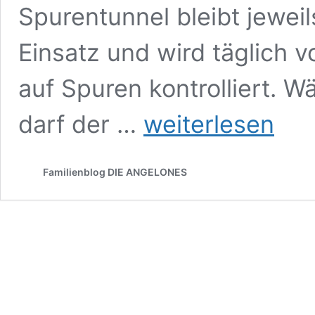
Spurentunnel bleibt jewei
Einsatz und wird täglich 
auf Spuren kontrolliert. 
Wissenschaftliches
darf der …
weiterlesen
Naturprojekt:
Igel
gesucht
Familienblog DIE ANGELONES
in
unserem
Garten!