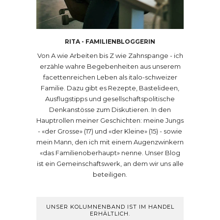
RITA - FAMILIENBLOGGERIN
Von A wie Arbeiten bis Z wie Zahnspange - ich
erzähle wahre Begebenheiten aus unserem
facettenreichen Leben als italo-schweizer
Familie. Dazu gibt es Rezepte, Bastelideen,
Ausflugstipps und gesellschaftspolitische
Denkanstösse zum Diskutieren. In den
Hauptrollen meiner Geschichten: meine Jungs
- «der Grosse» (17) und «der Kleine» (15) - sowie
mein Mann, den ich mit einem Augenzwinkern
«das Familienoberhaupt» nenne. Unser Blog
ist ein Gemeinschaftswerk, an dem wir uns alle
beteiligen.
UNSER KOLUMNENBAND IST IM HANDEL
ERHÄLTLICH.