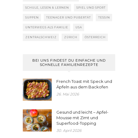
SCHULE, LESEN & LERNEN
SPIEL UND SPORT
SUPPEN
TEENAGER UND PUBERTÄT
TESSIN
UNTERWEGS ALS FAMILIE
USA
ZENTRALSCHWEIZ
ZÜRICH
ÖSTERREICH
BEI UNS FINDEST DU EINFACHE UND
SCHNELLE FAMILIENREZEPTE
French Toast mit Speck und
Äpfeln aus dem Backofen
26. Mai 2026
Gesund und leicht – Apfel-
Mousse mit Zimt und
Superfood-Topping
30. April 2026