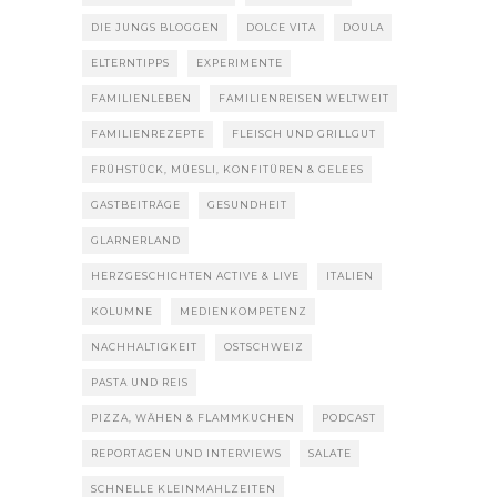
DIE JUNGS BLOGGEN
DOLCE VITA
DOULA
ELTERNTIPPS
EXPERIMENTE
FAMILIENLEBEN
FAMILIENREISEN WELTWEIT
FAMILIENREZEPTE
FLEISCH UND GRILLGUT
FRÜHSTÜCK, MÜESLI, KONFITÜREN & GELEES
GASTBEITRÄGE
GESUNDHEIT
GLARNERLAND
HERZGESCHICHTEN ACTIVE & LIVE
ITALIEN
KOLUMNE
MEDIENKOMPETENZ
NACHHALTIGKEIT
OSTSCHWEIZ
PASTA UND REIS
PIZZA, WÄHEN & FLAMMKUCHEN
PODCAST
REPORTAGEN UND INTERVIEWS
SALATE
SCHNELLE KLEINMAHLZEITEN