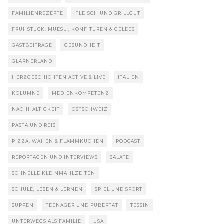
FAMILIENREZEPTE
FLEISCH UND GRILLGUT
FRÜHSTÜCK, MÜESLI, KONFITÜREN & GELEES
GASTBEITRÄGE
GESUNDHEIT
GLARNERLAND
HERZGESCHICHTEN ACTIVE & LIVE
ITALIEN
KOLUMNE
MEDIENKOMPETENZ
NACHHALTIGKEIT
OSTSCHWEIZ
PASTA UND REIS
PIZZA, WÄHEN & FLAMMKUCHEN
PODCAST
REPORTAGEN UND INTERVIEWS
SALATE
SCHNELLE KLEINMAHLZEITEN
SCHULE, LESEN & LERNEN
SPIEL UND SPORT
SUPPEN
TEENAGER UND PUBERTÄT
TESSIN
UNTERWEGS ALS FAMILIE
USA