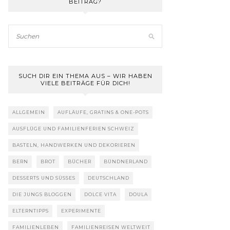
BEITRAG?
SUCH DIR EIN THEMA AUS – WIR HABEN
VIELE BEITRÄGE FÜR DICH!
ALLGEMEIN
AUFLÄUFE, GRATINS & ONE-POTS
AUSFLÜGE UND FAMILIENFERIEN SCHWEIZ
BASTELN, HANDWERKEN UND DEKORIEREN
BERN
BROT
BÜCHER
BÜNDNERLAND
DESSERTS UND SÜSSES
DEUTSCHLAND
DIE JUNGS BLOGGEN
DOLCE VITA
DOULA
ELTERNTIPPS
EXPERIMENTE
FAMILIENLEBEN
FAMILIENREISEN WELTWEIT