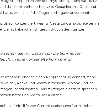
algrist (empfohlen von der Physiotherapeutin) hat sich viel
d da ich mir vorher schon viele Gedanken zur Optik und
atte, war ich auf die Fragen nicht ganz unvorbereitet.
z darauf konzentriert, was für Gestaltungsmöglichkeiten mir
de. Damit habe ich mich geschickt von dem ganzen
 zu sehen, die mir dazu noch die Schmerzen
ch) in eine vorteilhafte Form bringt.
 Strumpfhose eher an einen Neoprenanzug erinnert, ziehe
es Kleider, Röcke und Shorts in meinem Schrank, und ich
angen (bestrumpftes) Bein zu zeigen. Seitdem sprechen
mmen hätte und wie toll ich aussähe.
trumpfhose (mit Hilfe von Gummihandschuhen) anzuziehen.