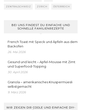
ZENTRALSCHWEIZ
ZÜRICH
ÖSTERREICH
BEI UNS FINDEST DU EINFACHE UND
SCHNELLE FAMILIENREZEPTE
French Toast mit Speck und Äpfeln aus dem
Backofen
26. Mai 2026
Gesund und leicht – Apfel-Mousse mit Zimt
und Superfood-Topping
30. April 2026
Granola – amerikanisches Knuspermüesli
selbstgemacht
9. März 2026
WIR ZEIGEN DIR COOLE UND EINFACHE DIY-