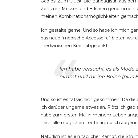
Gab es. Zum Glück. Die Bandagistin aus dem B
Zeit zum Messen und Erklären genommen. Un
meinen Kombinationsmöglichkeiten gemacht h
Ich gestalte gerne. Und so habe ich mich gan
das neue “modische Accessoire” bieten wür
medizinischen Kram abgelenkt.
Ich habe versucht, es als Mode
nimmt und meine Beine (plus Bau
Und so ist es tatsächlich gekommen. Da die
ich darüber ungerne etwas an. Plötzlich gab 
habe zum ersten Mal in meinem Leben angef
mich alle möglichen Leute an, ob ich abgeno
Natürlich ist es ein täglicher Kampf, die S