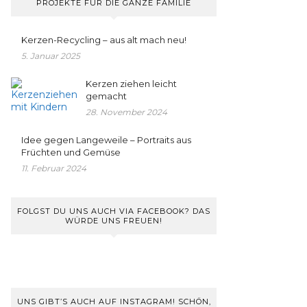
PROJEKTE FÜR DIE GANZE FAMILIE
Kerzen-Recycling – aus alt mach neu!
5. Januar 2025
Kerzen ziehen leicht
gemacht
28. November 2024
Idee gegen Langeweile – Portraits aus
Früchten und Gemüse
11. Februar 2024
FOLGST DU UNS AUCH VIA FACEBOOK? DAS
WÜRDE UNS FREUEN!
UNS GIBT’S AUCH AUF INSTAGRAM! SCHÖN,