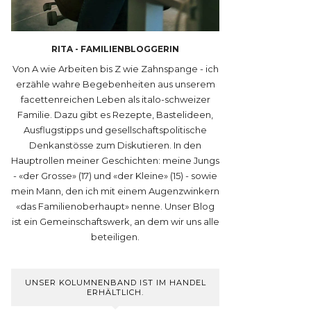
RITA - FAMILIENBLOGGERIN
Von A wie Arbeiten bis Z wie Zahnspange - ich
erzähle wahre Begebenheiten aus unserem
facettenreichen Leben als italo-schweizer
Familie. Dazu gibt es Rezepte, Bastelideen,
Ausflugstipps und gesellschaftspolitische
Denkanstösse zum Diskutieren. In den
Hauptrollen meiner Geschichten: meine Jungs
- «der Grosse» (17) und «der Kleine» (15) - sowie
mein Mann, den ich mit einem Augenzwinkern
«das Familienoberhaupt» nenne. Unser Blog
ist ein Gemeinschaftswerk, an dem wir uns alle
beteiligen.
UNSER KOLUMNENBAND IST IM HANDEL
ERHÄLTLICH.