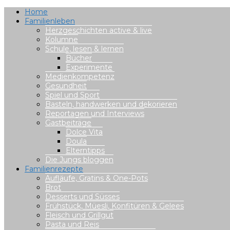
Home
Familienleben
Herzgeschichten active & live
Kolumne
Schule, lesen & lernen
Bücher
Experimente
Medienkompetenz
Gesundheit
Spiel und Sport
Basteln, handwerken und dekorieren
Reportagen und Interviews
Gastbeiträge
Dolce Vita
Doula
Elterntipps
Die Jungs bloggen
Familienrezepte
Aufläufe, Gratins & One-Pots
Brot
Desserts und Süsses
Frühstück, Müesli, Konfitüren & Gelees
Fleisch und Grillgut
Pasta und Reis