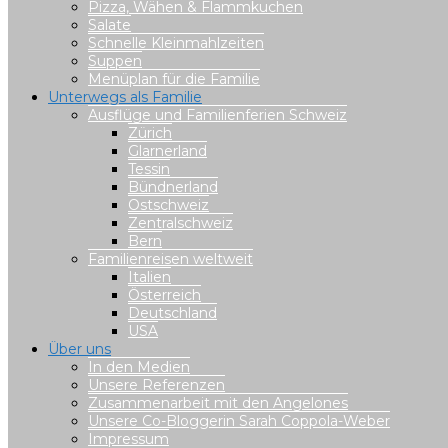
Pizza, Wähen & Flammkuchen
Salate
Schnelle Kleinmahlzeiten
Suppen
Menüplan für die Familie
Unterwegs als Familie
Ausflüge und Familienferien Schweiz
Zürich
Glarnerland
Tessin
Bündnerland
Ostschweiz
Zentralschweiz
Bern
Familienreisen weltweit
Italien
Österreich
Deutschland
USA
Über uns
In den Medien
Unsere Referenzen
Zusammenarbeit mit den Angelones
Unsere Co-Bloggerin Sarah Coppola-Weber
Impressum