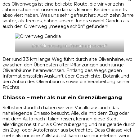
des Olivenwegs ist eine beliebte Route, die wir vor zehn
Jahren schon mit unseren damals kleinen Kindern bereits
absolviert haben. Was uns sehr gefreut hat: Auch zehn Jahre
später, als Teenies, haben unsere Jungs sowohl Gandria als
auch den Olivenweg „meeega schön“ gefunden!
Der Olivenweg ist „Teenie approved“!
Der rund 3,3 km lange Weg führt durch alte Olivenhaine, wo
zwischen den Überresten alter Pflanzungen auch junge
Olivenbäume heranwachsen. Entlang des Wegs geben
Informationstafeln Auskunft über Geschichte, Botanik und
den Anbau des Olivenbaums sowie die Verarbeitung seiner
Früchte.
Chiasso – mehr als nur ein Grenzübergang
Selbstverständlich haben wir von Vacallo aus auch das
naheliegende Chiasso besucht. Alle, die mit dem Zug oder
mit dem Auto nach Italien reisen, kennen diese Stadt –
allerdings meist nur als Grenzübergang und nur gerade durch
ein Zug- oder Autofenster aus betrachtet. Dass Chiasso viel
mehr als nur eine Zollstadt ist, kann man nur erleben, wenn