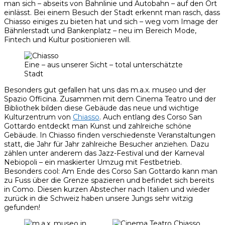
man sich – abseits von Bahnlinie und Autobahn – auf den Ort
einlässt. Bei einem Besuch der Stadt erkennt man rasch, dass
Chiasso einiges zu bieten hat und sich – weg vom Image der
Bähnlerstadt und Bankenplatz – neu im Bereich Mode,
Fintech und Kultur positionieren will.
Eine – aus unserer Sicht – total unterschätzte
Stadt
Besonders gut gefallen hat uns das m.a.x. museo und der
Spazio Officina. Zusammen mit dem Cinema Teatro und der
Bibliothek bilden diese Gebäude das neue und wichtige
Kulturzentrum von
Chiasso
. Auch entlang des Corso San
Gottardo entdeckt man Kunst und zahlreiche schöne
Gebäude. In Chiasso finden verschiedenste Veranstaltungen
statt, die Jahr für Jahr zahlreiche Besucher anziehen. Dazu
zählen unter anderem das Jazz-Festival und der Karneval
Nebiopoli – ein maskierter Umzug mit Festbetrieb.
Besonders cool: Am Ende des Corso San Gottardo kann man
zu Fuss über die Grenze spazieren und befindet sich bereits
in Como. Diesen kurzen Abstecher nach Italien und wieder
zurück in die Schweiz haben unsere Jungs sehr witzig
gefunden!