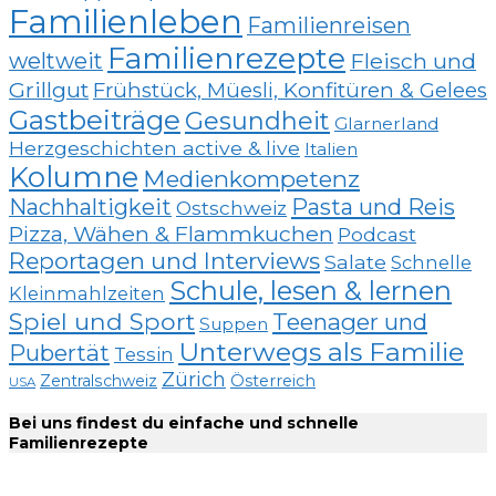
Familienleben
Familienreisen
Familienrezepte
weltweit
Fleisch und
Grillgut
Frühstück, Müesli, Konfitüren & Gelees
Gastbeiträge
Gesundheit
Glarnerland
Herzgeschichten active & live
Italien
Kolumne
Medienkompetenz
Nachhaltigkeit
Pasta und Reis
Ostschweiz
Pizza, Wähen & Flammkuchen
Podcast
Reportagen und Interviews
Salate
Schnelle
Schule, lesen & lernen
Kleinmahlzeiten
Spiel und Sport
Teenager und
Suppen
Unterwegs als Familie
Pubertät
Tessin
Zürich
Zentralschweiz
Österreich
USA
Bei uns findest du einfache und schnelle
Familienrezepte