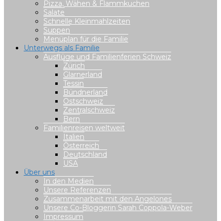
Pizza, Wähen & Flammkuchen
Salate
Schnelle Kleinmahlzeiten
Suppen
Menüplan für die Familie
Unterwegs als Familie
Ausflüge und Familienferien Schweiz
Zürich
Glarnerland
Tessin
Bündnerland
Ostschweiz
Zentralschweiz
Bern
Familienreisen weltweit
Italien
Österreich
Deutschland
USA
Über uns
In den Medien
Unsere Referenzen
Zusammenarbeit mit den Angelones
Unsere Co-Bloggerin Sarah Coppola-Weber
Impressum