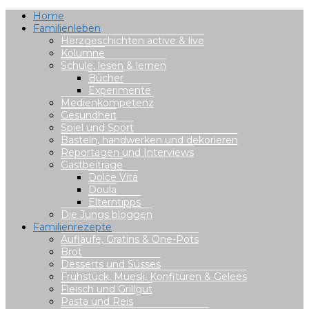
Home
Familienleben
Herzgeschichten active & live
Kolumne
Schule, lesen & lernen
Bücher
Experimente
Medienkompetenz
Gesundheit
Spiel und Sport
Basteln, handwerken und dekorieren
Reportagen und Interviews
Gastbeiträge
Dolce Vita
Doula
Elterntipps
Die Jungs bloggen
Familienrezepte
Aufläufe, Gratins & One-Pots
Brot
Desserts und Süsses
Frühstück, Müesli, Konfitüren & Gelees
Fleisch und Grillgut
Pasta und Reis