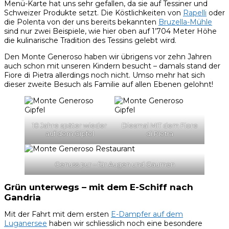
Menü-Karte hat uns sehr gefallen, da sie auf Tessiner und
Schweizer Produkte setzt. Die Köstlichkeiten von
Rapelli
oder
die Polenta von der uns bereits bekannten
Bruzella-Mühle
sind nur zwei Beispiele, wie hier oben auf 1’704 Meter Höhe
die kulinarische Tradition des Tessins gelebt wird.
Den Monte Generoso haben wir übrigens vor zehn Jahren
auch schon mit unseren Kindern besucht – damals stand der
Fiore di Pietra allerdings noch nicht. Umso mehr hat sich
dieser zweite Besuch als Familie auf allen Ebenen gelohnt!
10 Jahre später wieder
Diesmal MIT dem Fiore
auf dem Gipfel
di Pietra
Genuss pur – für Augen und Gaumen
Grün unterwegs – mit dem E-Schiff nach
Gandria
Mit der Fahrt mit dem ersten
E-Dampfer auf dem
Luganersee
haben wir schliesslich noch eine besondere