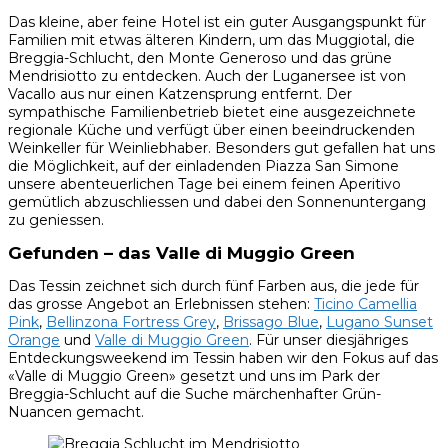
Das kleine, aber feine Hotel ist ein guter Ausgangspunkt für
Familien mit etwas älteren Kindern, um das Muggiotal, die
Breggia-Schlucht, den Monte Generoso und das grüne
Mendrisiotto zu entdecken. Auch der Luganersee ist von
Vacallo aus nur einen Katzensprung entfernt. Der
sympathische Familienbetrieb bietet eine ausgezeichnete
regionale Küche und verfügt über einen beeindruckenden
Weinkeller für Weinliebhaber. Besonders gut gefallen hat uns
die Möglichkeit, auf der einladenden Piazza San Simone
unsere abenteuerlichen Tage bei einem feinen Aperitivo
gemütlich abzuschliessen und dabei den Sonnenuntergang
zu geniessen.
Gefunden – das Valle di Muggio Green
Das Tessin zeichnet sich durch fünf Farben aus, die jede für
das grosse Angebot an Erlebnissen stehen:
Ticino Camellia
Pink
,
Bellinzona Fortress Grey
,
Brissago Blue
,
Lugano Sunset
Orange
und
Valle di Muggio Green
. Für unser diesjähriges
Entdeckungsweekend im Tessin haben wir den Fokus auf das
«Valle di Muggio Green» gesetzt und uns im Park der
Breggia-Schlucht auf die Suche märchenhafter Grün-
Nuancen gemacht.