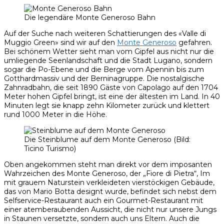
Die legendäre Monte Generoso Bahn
Auf der Suche nach weiteren Schattierungen des «Valle di
Muggio Green» sind wir auf den
Monte Gene
roso
gefahren.
Bei schönem Wetter sieht man vom Gipfel aus nicht nur die
umliegende Seenlandschaft und die Stadt Lugano, sondern
sogar die Po-Ebene und die Berge vom Apennin bis zum
Gotthardmassiv und der Berninagruppe. Die nostalgische
Zahnradbahn, die seit 1890 Gäste von Capolago auf den 1704
Meter hohen Gipfel bringt, ist eine der ältesten im Land. In 40
Minuten legt sie knapp zehn Kilometer zurück und klettert
rund 1000 Meter in die Höhe.
Die Steinblume auf dem Monte Generoso (Bild:
Ticino Turismo)
Oben angekommen steht man direkt vor dem imposanten
Wahrzeichen des Monte Generoso, der „Fiore di Pietra“, Im
mit grauem Naturstein verkleideten vierstöckigen Gebäude,
das von Mario Botta designt wurde, befindet sich nebst dem
Selfservice-Restaurant auch ein Gourmet-Restaurant mit
einer atemberaubenden Aussicht, die nicht nur unsere Jungs
in Staunen versetzte, sondern auch uns Eltern. Auch die