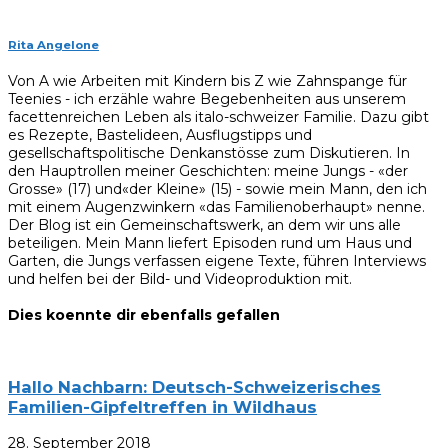
Rita Angelone
Von A wie Arbeiten mit Kindern bis Z wie Zahnspange für
Teenies - ich erzähle wahre Begebenheiten aus unserem
facettenreichen Leben als italo-schweizer Familie. Dazu gibt
es Rezepte, Bastelideen, Ausflugstipps und
gesellschaftspolitische Denkanstösse zum Diskutieren. In
den Hauptrollen meiner Geschichten: meine Jungs - «der
Grosse» (17) und«der Kleine» (15) - sowie mein Mann, den ich
mit einem Augenzwinkern «das Familienoberhaupt» nenne.
Der Blog ist ein Gemeinschaftswerk, an dem wir uns alle
beteiligen. Mein Mann liefert Episoden rund um Haus und
Garten, die Jungs verfassen eigene Texte, führen Interviews
und helfen bei der Bild- und Videoproduktion mit.
Dies koennte dir ebenfalls gefallen
Hallo Nachbarn: Deutsch-Schweizerisches
Familien-Gipfeltreffen in Wildhaus
28. September 2018