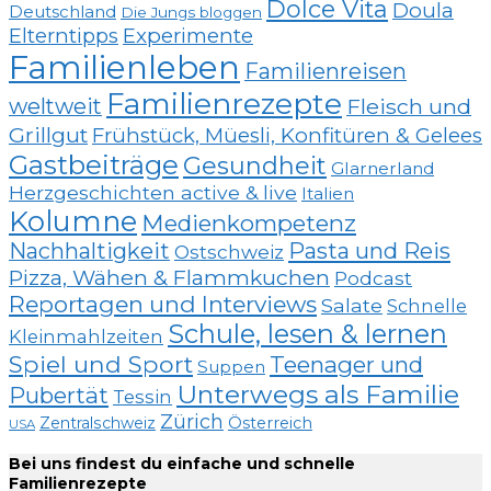
Dolce Vita
Doula
Deutschland
Die Jungs bloggen
Elterntipps
Experimente
Familienleben
Familienreisen
Familienrezepte
weltweit
Fleisch und
Grillgut
Frühstück, Müesli, Konfitüren & Gelees
Gastbeiträge
Gesundheit
Glarnerland
Herzgeschichten active & live
Italien
Kolumne
Medienkompetenz
Nachhaltigkeit
Pasta und Reis
Ostschweiz
Pizza, Wähen & Flammkuchen
Podcast
Reportagen und Interviews
Salate
Schnelle
Schule, lesen & lernen
Kleinmahlzeiten
Spiel und Sport
Teenager und
Suppen
Unterwegs als Familie
Pubertät
Tessin
Zürich
Zentralschweiz
Österreich
USA
Bei uns findest du einfache und schnelle
Familienrezepte