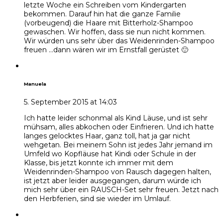
letzte Woche ein Schreiben vom Kindergarten
bekommen. Darauf hin hat die ganze Familie
(vorbeugend) die Haare mit Bitterholz-Shampoo
gewaschen. Wir hoffen, dass sie nun nicht kommen.
Wir würden uns sehr über das Weidenrinden-Shampoo
freuen …dann wären wir im Ernstfall gerüstet 🙂
Manuela
5. September 2015 at 14:03
Ich hatte leider schonmal als Kind Läuse, und ist sehr
mühsam, alles abkochen oder Einfrieren. Und ich hatte
langes gelocktes Haar, ganz toll, hat ja gar nicht
wehgetan. Bei meinem Sohn ist jedes Jahr jemand im
Umfeld wo Kopfläuse hat Kindi oder Schule in der
Klasse, bis jetzt konnte ich immer mit dem
Weidenrinden-Shampoo von Rausch dagegen halten,
ist jetzt aber leider ausgegangen, darum würde ich
mich sehr über ein RAUSCH-Set sehr freuen. Jetzt nach
den Herbferien, sind sie wieder im Umlauf.