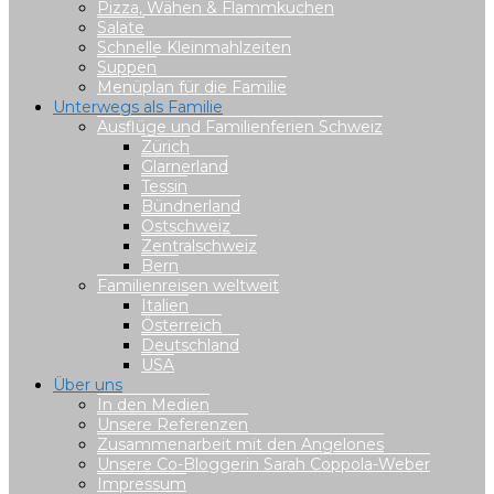
Pizza, Wähen & Flammkuchen
Salate
Schnelle Kleinmahlzeiten
Suppen
Menüplan für die Familie
Unterwegs als Familie
Ausflüge und Familienferien Schweiz
Zürich
Glarnerland
Tessin
Bündnerland
Ostschweiz
Zentralschweiz
Bern
Familienreisen weltweit
Italien
Österreich
Deutschland
USA
Über uns
In den Medien
Unsere Referenzen
Zusammenarbeit mit den Angelones
Unsere Co-Bloggerin Sarah Coppola-Weber
Impressum