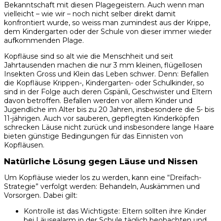
Bekanntschaft mit diesen Plagegeistern. Auch wenn man
vielleicht – wie wir – noch nicht selber direkt damit
konfrontiert wurde, so weiss man zumindest aus der Krippe,
dem Kindergarten oder der Schule von dieser immer wieder
aufkommenden Plage.
Kopfläuse sind so alt wie die Menschheit und seit
Jahrtausenden machen die nur 3 mm kleinen, flügellosen
Insekten Gross und Klein das Leben schwer. Denn: Befallen
die Kopfläuse Krippen-, Kindergarten- oder Schulkinder, so
sind in der Folge auch deren Gspänli, Geschwister und Eltern
davon betroffen. Befallen werden vor allem Kinder und
Jugendliche im Alter bis zu 20 Jahren, insbesondere die 5- bis
11-jährigen. Auch vor sauberen, gepflegten Kinderköpfen
schrecken Läuse nicht zurück und insbesondere lange Haare
bieten günstige Bedingungen für das Einnisten von
Kopfläusen.
Natürliche Lösung gegen Läuse und Nissen
Um Kopfläuse wieder los zu werden, kann eine “Dreifach-
Strategie” verfolgt werden: Behandeln, Auskämmen und
Vorsorgen. Dabei gilt:
Kontrolle ist das Wichtigste: Eltern sollten ihre Kinder
bei Läusealarm in der Schule täglich beobachten und