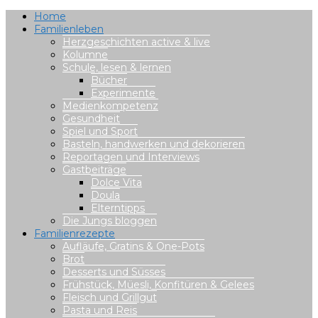
Home
Familienleben
Herzgeschichten active & live
Kolumne
Schule, lesen & lernen
Bücher
Experimente
Medienkompetenz
Gesundheit
Spiel und Sport
Basteln, handwerken und dekorieren
Reportagen und Interviews
Gastbeiträge
Dolce Vita
Doula
Elterntipps
Die Jungs bloggen
Familienrezepte
Aufläufe, Gratins & One-Pots
Brot
Desserts und Süsses
Frühstück, Müesli, Konfitüren & Gelees
Fleisch und Grillgut
Pasta und Reis