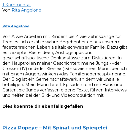
1
Kommentar
Von
Rita Angelone
Rita Angelone
Von A wie Arbeiten mit Kindern bis Z wie Zahnspange für
Teenies - ich erzähle wahre Begebenheiten aus unserem
facettenreichen Leben als italo-schweizer Familie. Dazu gibt
es Rezepte, Bastelideen, Ausflugstipps und
gesellschaftspolitische Denkanstösse zum Diskutieren. In
den Hauptrollen meiner Geschichten: meine Jungs - «der
Grosse» (17) und«der Kleine» (15) - sowie mein Mann, den ich
mit einem Augenzwinkern «das Familienoberhaupt» nenne.
Der Blog ist ein Gemeinschaftswerk, an dem wir uns alle
beteiligen. Mein Mann liefert Episoden rund um Haus und
Garten, die Jungs verfassen eigene Texte, führen Interviews
und helfen bei der Bild- und Videoproduktion mit.
Dies koennte dir ebenfalls gefallen
Pizza Popeye – Mit Spinat und Spiegelei