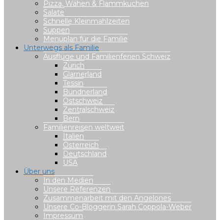
Pizza, Wähen & Flammkuchen
Salate
Schnelle Kleinmahlzeiten
Suppen
Menüplan für die Familie
Unterwegs als Familie
Ausflüge und Familienferien Schweiz
Zürich
Glarnerland
Tessin
Bündnerland
Ostschweiz
Zentralschweiz
Bern
Familienreisen weltweit
Italien
Österreich
Deutschland
USA
Über uns
In den Medien
Unsere Referenzen
Zusammenarbeit mit den Angelones
Unsere Co-Bloggerin Sarah Coppola-Weber
Impressum