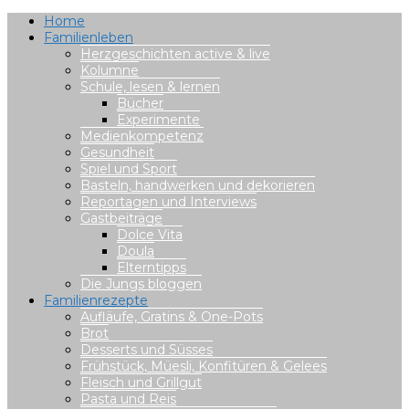
Home
Familienleben
Herzgeschichten active & live
Kolumne
Schule, lesen & lernen
Bücher
Experimente
Medienkompetenz
Gesundheit
Spiel und Sport
Basteln, handwerken und dekorieren
Reportagen und Interviews
Gastbeiträge
Dolce Vita
Doula
Elterntipps
Die Jungs bloggen
Familienrezepte
Aufläufe, Gratins & One-Pots
Brot
Desserts und Süsses
Frühstück, Müesli, Konfitüren & Gelees
Fleisch und Grillgut
Pasta und Reis