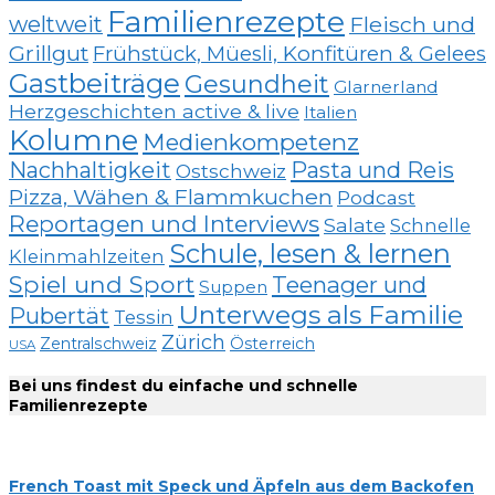
Familienrezepte
weltweit
Fleisch und
Grillgut
Frühstück, Müesli, Konfitüren & Gelees
Gastbeiträge
Gesundheit
Glarnerland
Herzgeschichten active & live
Italien
Kolumne
Medienkompetenz
Nachhaltigkeit
Pasta und Reis
Ostschweiz
Pizza, Wähen & Flammkuchen
Podcast
Reportagen und Interviews
Salate
Schnelle
Schule, lesen & lernen
Kleinmahlzeiten
Spiel und Sport
Teenager und
Suppen
Unterwegs als Familie
Pubertät
Tessin
Zürich
Zentralschweiz
Österreich
USA
Bei uns findest du einfache und schnelle
Familienrezepte
French Toast mit Speck und Äpfeln aus dem Backofen