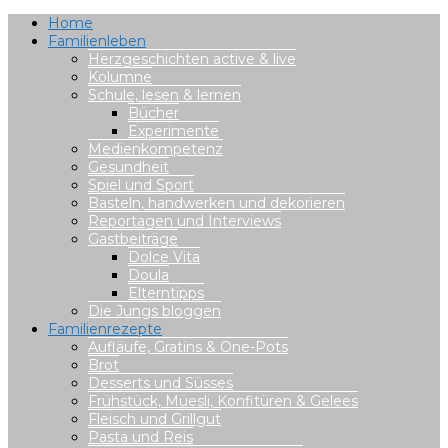
Home
Familienleben
Herzgeschichten active & live
Kolumne
Schule, lesen & lernen
Bücher
Experimente
Medienkompetenz
Gesundheit
Spiel und Sport
Basteln, handwerken und dekorieren
Reportagen und Interviews
Gastbeiträge
Dolce Vita
Doula
Elterntipps
Die Jungs bloggen
Familienrezepte
Aufläufe, Gratins & One-Pots
Brot
Desserts und Süsses
Frühstück, Müesli, Konfitüren & Gelees
Fleisch und Grillgut
Pasta und Reis