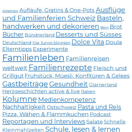
Ausflüge
Aufläufe, Gratins & One-Pots
Allgemein
und Familienferien Schweiz
Basteln,
handwerken und dekorieren
Brot
Bern
Desserts und Süsses
Bücher
Bündnerland
Dolce Vita
Doula
Deutschland
Die Jungs bloggen
Elterntipps
Experimente
Familienleben
Familienreisen
Familienrezepte
weltweit
Fleisch und
Grillgut
Frühstück, Müesli, Konfitüren & Gelees
Gastbeiträge
Gesundheit
Glarnerland
Herzgeschichten active & live
Italien
Kolumne
Medienkompetenz
Nachhaltigkeit
Pasta und Reis
Ostschweiz
Pizza, Wähen & Flammkuchen
Podcast
Reportagen und Interviews
Salate
Schnelle
Schule, lesen & lernen
Kleinmahlzeiten