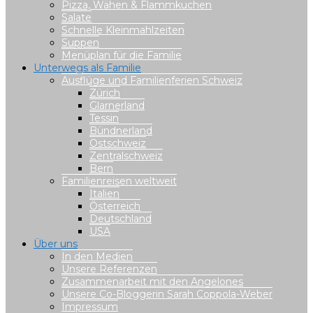
Pizza, Wähen & Flammkuchen
Salate
Schnelle Kleinmahlzeiten
Suppen
Menüplan für die Familie
Unterwegs als Familie
Ausflüge und Familienferien Schweiz
Zürich
Glarnerland
Tessin
Bündnerland
Ostschweiz
Zentralschweiz
Bern
Familienreisen weltweit
Italien
Österreich
Deutschland
USA
Über uns
In den Medien
Unsere Referenzen
Zusammenarbeit mit den Angelones
Unsere Co-Bloggerin Sarah Coppola-Weber
Impressum