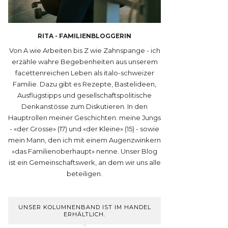
RITA - FAMILIENBLOGGERIN
Von A wie Arbeiten bis Z wie Zahnspange - ich
erzähle wahre Begebenheiten aus unserem
facettenreichen Leben als italo-schweizer
Familie. Dazu gibt es Rezepte, Bastelideen,
Ausflugstipps und gesellschaftspolitische
Denkanstösse zum Diskutieren. In den
Hauptrollen meiner Geschichten: meine Jungs
- «der Grosse» (17) und «der Kleine» (15) - sowie
mein Mann, den ich mit einem Augenzwinkern
«das Familienoberhaupt» nenne. Unser Blog
ist ein Gemeinschaftswerk, an dem wir uns alle
beteiligen.
UNSER KOLUMNENBAND IST IM HANDEL
ERHÄLTLICH.