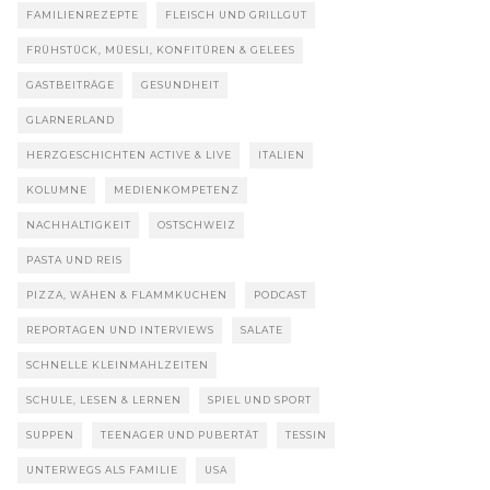
FAMILIENREZEPTE
FLEISCH UND GRILLGUT
FRÜHSTÜCK, MÜESLI, KONFITÜREN & GELEES
GASTBEITRÄGE
GESUNDHEIT
GLARNERLAND
HERZGESCHICHTEN ACTIVE & LIVE
ITALIEN
KOLUMNE
MEDIENKOMPETENZ
NACHHALTIGKEIT
OSTSCHWEIZ
PASTA UND REIS
PIZZA, WÄHEN & FLAMMKUCHEN
PODCAST
REPORTAGEN UND INTERVIEWS
SALATE
SCHNELLE KLEINMAHLZEITEN
SCHULE, LESEN & LERNEN
SPIEL UND SPORT
SUPPEN
TEENAGER UND PUBERTÄT
TESSIN
UNTERWEGS ALS FAMILIE
USA