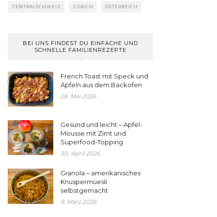
ZENTRALSCHWEIZ
ZÜRICH
ÖSTERREICH
BEI UNS FINDEST DU EINFACHE UND
SCHNELLE FAMILIENREZEPTE
French Toast mit Speck und
Äpfeln aus dem Backofen
26. Mai 2026
Gesund und leicht – Apfel-
Mousse mit Zimt und
Superfood-Topping
30. April 2026
Granola – amerikanisches
Knuspermüesli
selbstgemacht
9. März 2026