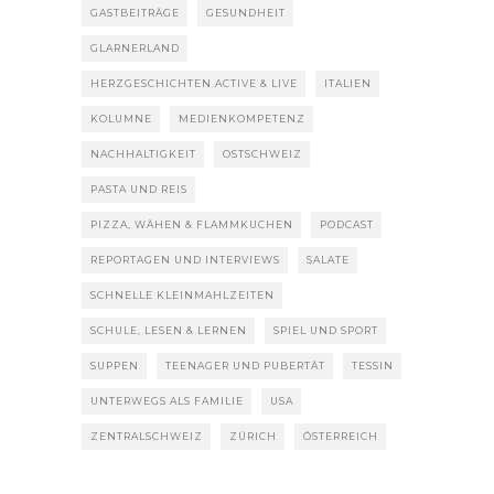
GASTBEITRÄGE
GESUNDHEIT
GLARNERLAND
HERZGESCHICHTEN ACTIVE & LIVE
ITALIEN
KOLUMNE
MEDIENKOMPETENZ
NACHHALTIGKEIT
OSTSCHWEIZ
PASTA UND REIS
PIZZA, WÄHEN & FLAMMKUCHEN
PODCAST
REPORTAGEN UND INTERVIEWS
SALATE
SCHNELLE KLEINMAHLZEITEN
SCHULE, LESEN & LERNEN
SPIEL UND SPORT
SUPPEN
TEENAGER UND PUBERTÄT
TESSIN
UNTERWEGS ALS FAMILIE
USA
ZENTRALSCHWEIZ
ZÜRICH
ÖSTERREICH