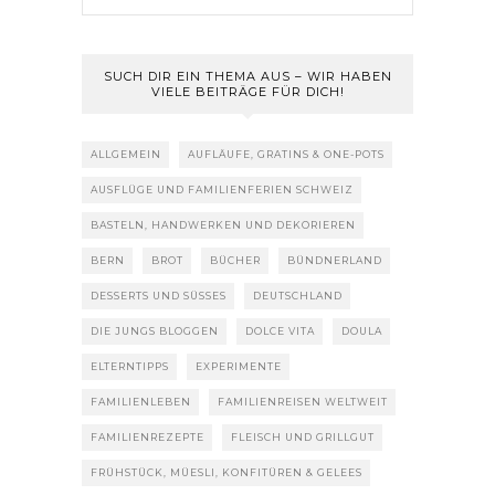
SUCH DIR EIN THEMA AUS – WIR HABEN
VIELE BEITRÄGE FÜR DICH!
ALLGEMEIN
AUFLÄUFE, GRATINS & ONE-POTS
AUSFLÜGE UND FAMILIENFERIEN SCHWEIZ
BASTELN, HANDWERKEN UND DEKORIEREN
BERN
BROT
BÜCHER
BÜNDNERLAND
DESSERTS UND SÜSSES
DEUTSCHLAND
DIE JUNGS BLOGGEN
DOLCE VITA
DOULA
ELTERNTIPPS
EXPERIMENTE
FAMILIENLEBEN
FAMILIENREISEN WELTWEIT
FAMILIENREZEPTE
FLEISCH UND GRILLGUT
FRÜHSTÜCK, MÜESLI, KONFITÜREN & GELEES