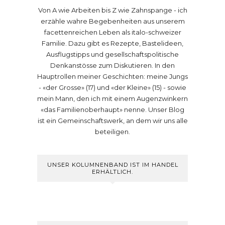
Von A wie Arbeiten bis Z wie Zahnspange - ich
erzähle wahre Begebenheiten aus unserem
facettenreichen Leben als italo-schweizer
Familie. Dazu gibt es Rezepte, Bastelideen,
Ausflugstipps und gesellschaftspolitische
Denkanstösse zum Diskutieren. In den
Hauptrollen meiner Geschichten: meine Jungs
- «der Grosse» (17) und «der Kleine» (15) - sowie
mein Mann, den ich mit einem Augenzwinkern
«das Familienoberhaupt» nenne. Unser Blog
ist ein Gemeinschaftswerk, an dem wir uns alle
beteiligen.
UNSER KOLUMNENBAND IST IM HANDEL
ERHÄLTLICH.