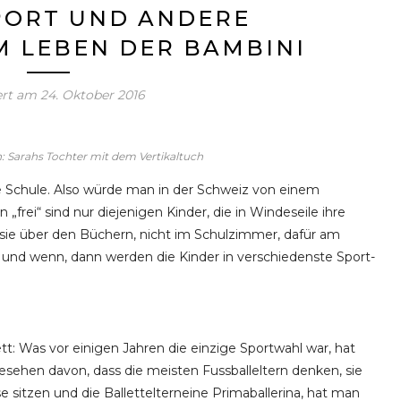
SPORT UND ANDERE
IM LEBEN DER BAMBINI
ert am
24. Oktober 2016
 Sarahs Tochter mit dem Vertikaltuch
ne Schule. Also würde man in der Schweiz von einem
„frei“ sind nur diejenigen Kinder, die in Windeseile ihre
 sie über den Büchern, nicht im Schulzimmer, dafür am
g, und wenn, dann werden die Kinder in verschiedenste Sport-
tt: Was vor einigen Jahren die einzige Sportwahl war, hat
esehen davon, dass die meisten Fussballeltern denken, sie
 sitzen und die Ballettelterneine Primaballerina, hat man