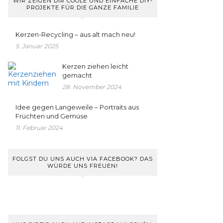
WIR ZEIGEN DIR COOLE UND EINFACHE DIY-
PROJEKTE FÜR DIE GANZE FAMILIE
Kerzen-Recycling – aus alt mach neu!
5. Januar 2025
Kerzen ziehen leicht
gemacht
28. November 2024
Idee gegen Langeweile – Portraits aus
Früchten und Gemüse
11. Februar 2024
FOLGST DU UNS AUCH VIA FACEBOOK? DAS
WÜRDE UNS FREUEN!