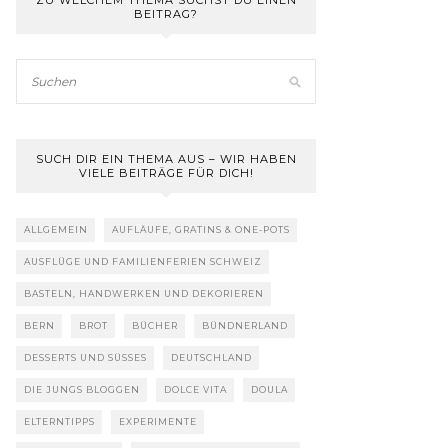
ZU WELCHEM THEMA SUCHST DU EINEN
BEITRAG?
SUCH DIR EIN THEMA AUS – WIR HABEN
VIELE BEITRÄGE FÜR DICH!
ALLGEMEIN
AUFLÄUFE, GRATINS & ONE-POTS
AUSFLÜGE UND FAMILIENFERIEN SCHWEIZ
BASTELN, HANDWERKEN UND DEKORIEREN
BERN
BROT
BÜCHER
BÜNDNERLAND
DESSERTS UND SÜSSES
DEUTSCHLAND
DIE JUNGS BLOGGEN
DOLCE VITA
DOULA
ELTERNTIPPS
EXPERIMENTE