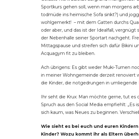
Sportkurs gehen soll, wenn man morgens arb
todmüde ins heimische Sofa sinkt?) und jogg
wohlgemerkt! – mit dem Gatten durchs Quar
oder aber, und das ist der Idealfall, vergnü
der Nebenhalle seiner Sportart nachgeht. Freu
Mittagspause und streifen sich dafür Bikin
Acquagym fit zu bleiben.
Ach übrigens: Es gibt weder Muki-Turnen noc
in meiner Wohngemeinde derzeit renoviert wi
die Kinder, die notgedrungen in umliegende B
Ihr seht die Krux: Man möchte gerne, tut es 
Spruch aus den Social Media empfiehlt: „Es i
sich kaum, was Neues zu beginnen. Verschieb
Wie sieht es bei euch und euren Kindern
Kinder? Wozu kommt ihr als Eltern überha