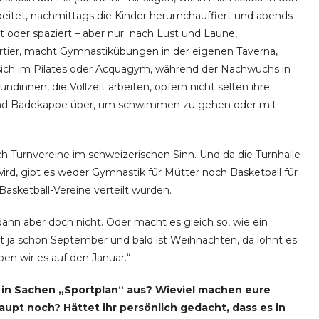
eitet, nachmittags die Kinder herumchauffiert und abends
t oder spaziert – aber nur nach Lust und Laune,
tier, macht Gymnastikübungen in der eigenen Taverna,
gt sich im Pilates oder Acquagym, während der Nachwuchs in
ndinnen, die Vollzeit arbeiten, opfern nicht selten ihre
i und Badekappe über, um schwimmen zu gehen oder mit
h Turnvereine im schweizerischen Sinn. Und da die Turnhalle
rd, gibt es weder Gymnastik für Mütter noch Basketball für
asketball-Vereine verteilt wurden.
dann aber doch nicht. Oder macht es gleich so, wie ein
st ja schon September und bald ist Weihnachten, da lohnt es
en wir es auf den Januar.“
 in Sachen „Sportplan“ aus? Wieviel machen eure
upt noch? Hättet ihr persönlich gedacht, dass es in