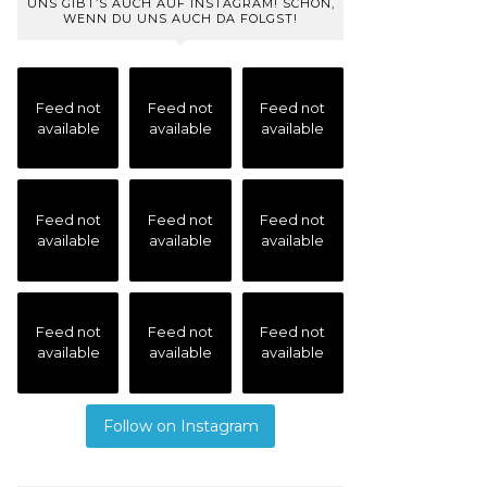
UNS GIBT’S AUCH AUF INSTAGRAM! SCHÖN,
WENN DU UNS AUCH DA FOLGST!
Feed not
Feed not
Feed not
available
available
available
Feed not
Feed not
Feed not
available
available
available
Feed not
Feed not
Feed not
available
available
available
Follow on Instagram