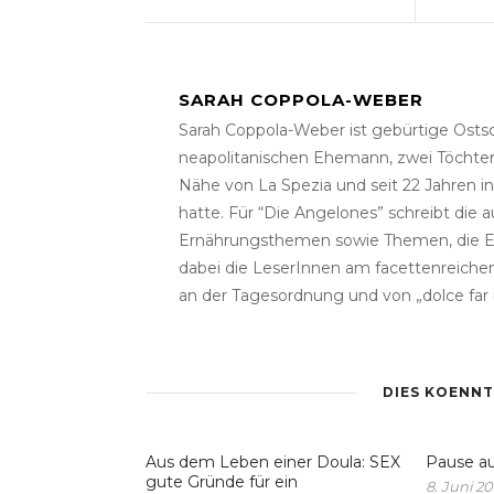
SARAH COPPOLA-WEBER
Sarah Coppola-Weber ist gebürtige Ostsc
neapolitanischen Ehemann, zwei Töchtern
Nähe von La Spezia und seit 22 Jahren in 
hatte. Für “Die Angelones” schreibt die 
Ernährungsthemen sowie Themen, die Elte
dabei die LeserInnen am facettenreichen
an der Tagesordnung und von „dolce far n
DIES KOENNT
Aus dem Leben einer Doula: SEX
Pause au
gute Gründe für ein
8. Juni 20