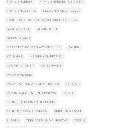
FAMILIENLEBEN
FAMILIENREISEN WELTWEIT
FAMILIENREZEPTE
FLEISCH UND GRILLGUT
FRÜHSTÜCK, MÜESLI, KONFITÜREN & GELEES
GASTBEITRÄGE
GESUNDHEIT
GLARNERLAND
HERZGESCHICHTEN ACTIVE & LIVE
ITALIEN
KOLUMNE
MEDIENKOMPETENZ
NACHHALTIGKEIT
OSTSCHWEIZ
PASTA UND REIS
PIZZA, WÄHEN & FLAMMKUCHEN
PODCAST
REPORTAGEN UND INTERVIEWS
SALATE
SCHNELLE KLEINMAHLZEITEN
SCHULE, LESEN & LERNEN
SPIEL UND SPORT
SUPPEN
TEENAGER UND PUBERTÄT
TESSIN