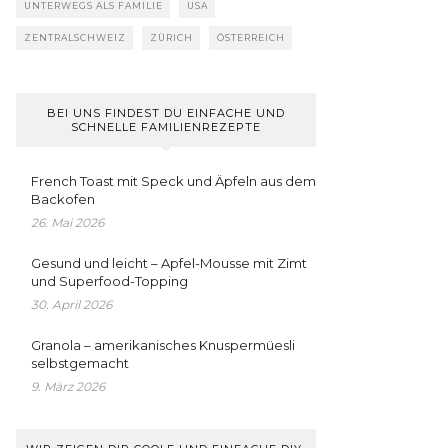
UNTERWEGS ALS FAMILIE
USA
ZENTRALSCHWEIZ
ZÜRICH
ÖSTERREICH
BEI UNS FINDEST DU EINFACHE UND
SCHNELLE FAMILIENREZEPTE
French Toast mit Speck und Äpfeln aus dem
Backofen
26. Mai 2026
Gesund und leicht – Apfel-Mousse mit Zimt
und Superfood-Topping
30. April 2026
Granola – amerikanisches Knuspermüesli
selbstgemacht
9. März 2026