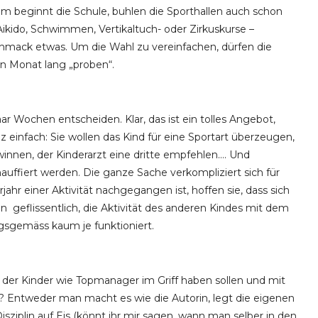
um beginnt die Schule, buhlen die Sporthallen auch schon
ikido, Schwimmen, Vertikaltuch- oder Zirkuskurse –
chmack etwas. Um die Wahl zu vereinfachen, dürfen die
en Monat lang „proben“.
r Wochen entscheiden. Klar, das ist ein tolles Angebot,
z einfach: Sie wollen das Kind für eine Sportart überzeugen,
innen, der Kinderarzt eine dritte empfehlen…. Und
hauffiert werden. Die ganze Sache verkompliziert sich für
ahr einer Aktivität nachgegangen ist, hoffen sie, dass sich
 geflissentlich, die Aktivität des anderen Kindes mit dem
sgemäss kaum je funktioniert.
n der Kinder wie Topmanager im Griff haben sollen und mit
? Entweder man macht es wie die Autorin, legt die eigenen
sziplin auf Eis (könnt ihr mir sagen, wann man selber in den