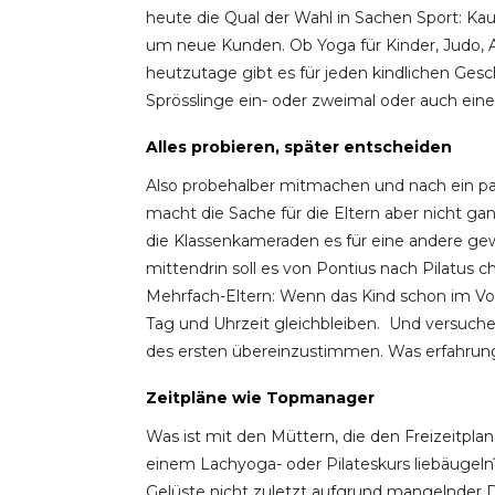
heute die Qual der Wahl in Sachen Sport: Ka
um neue Kunden. Ob Yoga für Kinder, Judo, A
heutzutage gibt es für jeden kindlichen Ges
Sprösslinge ein- oder zweimal oder auch ein
Alles probieren, später entscheiden
Also probehalber mitmachen und nach ein paa
macht die Sache für die Eltern aber nicht gan
die Klassenkameraden es für eine andere gew
mittendrin soll es von Pontius nach Pilatus c
Mehrfach-Eltern: Wenn das Kind schon im Vorj
Tag und Uhrzeit gleichbleiben. Und versuchen
des ersten übereinzustimmen. Was erfahrung
Zeitpläne wie Topmanager
Was ist mit den Müttern, die den Freizeitpla
einem Lachyoga- oder Pilateskurs liebäugeln
Gelüste nicht zuletzt aufgrund mangelnder Di