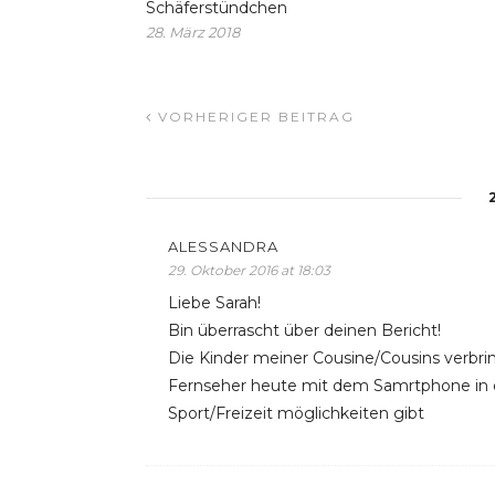
Schäferstündchen
28. März 2018
VORHERIGER BEITRAG
ALESSANDRA
29. Oktober 2016 at 18:03
Liebe Sarah!
Bin überrascht über deinen Bericht!
Die Kinder meiner Cousine/Cousins verbr
Fernseher heute mit dem Samrtphone in der
Sport/Freizeit möglichkeiten gibt