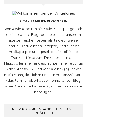
RITA - FAMILIENBLOGGERIN
Von A wie Arbeiten bis Z wie Zahnspange - ich
erzähle wahre Begebenheiten aus unserem
facettenreichen Leben als italo-schweizer
Familie. Dazu gibt es Rezepte, Bastelideen,
Ausflugstipps und gesellschaftspolitische
Denkanstösse zum Diskutieren. In den
Hauptrollen meiner Geschichten: meine Jungs
- «der Grosse» (17) und «der Kleine» (15) - sowie
mein Mann, den ich mit einem Augenzwinkern
«das Familienoberhaupt» nenne. Unser Blog
ist ein Gemeinschaftswerk, an dem wir uns alle
beteiligen.
UNSER KOLUMNENBAND IST IM HANDEL
ERHÄLTLICH.