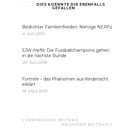
DIES KOENNTE DIR EBENFALLS
GEFALLEN
Bedrohter Familienfrieden: Nervige NERFs
4. Juni 2015
SJW-Heftli: Die Fussballchampions gehen
in die nächste Runde
20. Juni 2018
Fortnite – das Phänomen aus Kindersicht
erklärt
16. März 2019
VORHERIGER BEITRAG
NÄCHSTER BEITRAG