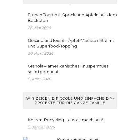
French Toast mit Speck und Äpfeln aus dem
Backofen
26. Mai 2026
Gesund und leicht – Apfel-Mousse mit Zimt
und Superfood-Topping
30. April 2026
Granola – amerikanisches Knuspermüesli
selbstgemacht
9. März 2026
WIR ZEIGEN DIR COOLE UND EINFACHE DIY-
PROJEKTE FÜR DIE GANZE FAMILIE
Kerzen-Recycling – aus alt mach neu!
5. Januar 2025
Kerzen ziehen leicht