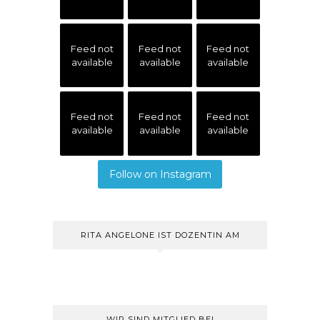
Feed not
Feed not
Feed not
available
available
available
Feed not
Feed not
Feed not
available
available
available
Follow on Instagram
RITA ANGELONE IST DOZENTIN AM
WIR SIND MITGLIED BEI