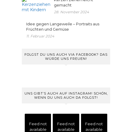
gemacht
28. November 2024
Idee gegen Langeweile – Portraits aus
Früchten und Gemüse
11. Februar 2024
FOLGST DU UNS AUCH VIA FACEBOOK? DAS
WÜRDE UNS FREUEN!
UNS GIBT’S AUCH AUF INSTAGRAM! SCHÖN,
WENN DU UNS AUCH DA FOLGST!
Feed not
Feed not
Feed not
available
available
available