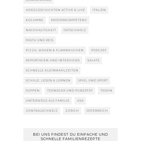
HERZGESCHICHTEN ACTIVE & LIVE
ITALIEN
KOLUMNE
MEDIENKOMPETENZ
NACHHALTIGKEIT
OSTSCHWEIZ
PASTA UND REIS
PIZZA, WÄHEN & FLAMMKUCHEN
PODCAST
REPORTAGEN UND INTERVIEWS
SALATE
SCHNELLE KLEINMAHLZEITEN
SCHULE, LESEN & LERNEN
SPIEL UND SPORT
SUPPEN
TEENAGER UND PUBERTÄT
TESSIN
UNTERWEGS ALS FAMILIE
USA
ZENTRALSCHWEIZ
ZÜRICH
ÖSTERREICH
BEI UNS FINDEST DU EINFACHE UND
SCHNELLE FAMILIENREZEPTE