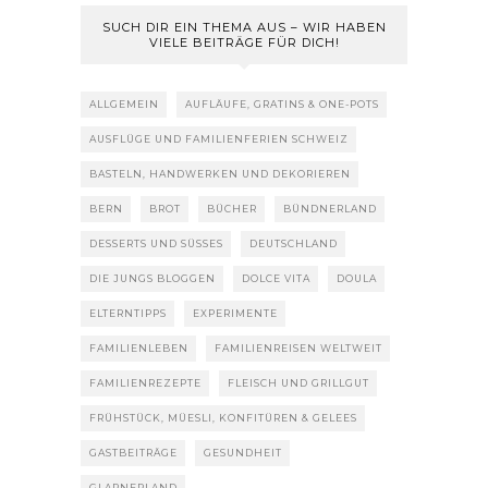
SUCH DIR EIN THEMA AUS – WIR HABEN
VIELE BEITRÄGE FÜR DICH!
ALLGEMEIN
AUFLÄUFE, GRATINS & ONE-POTS
AUSFLÜGE UND FAMILIENFERIEN SCHWEIZ
BASTELN, HANDWERKEN UND DEKORIEREN
BERN
BROT
BÜCHER
BÜNDNERLAND
DESSERTS UND SÜSSES
DEUTSCHLAND
DIE JUNGS BLOGGEN
DOLCE VITA
DOULA
ELTERNTIPPS
EXPERIMENTE
FAMILIENLEBEN
FAMILIENREISEN WELTWEIT
FAMILIENREZEPTE
FLEISCH UND GRILLGUT
FRÜHSTÜCK, MÜESLI, KONFITÜREN & GELEES
GASTBEITRÄGE
GESUNDHEIT
GLARNERLAND