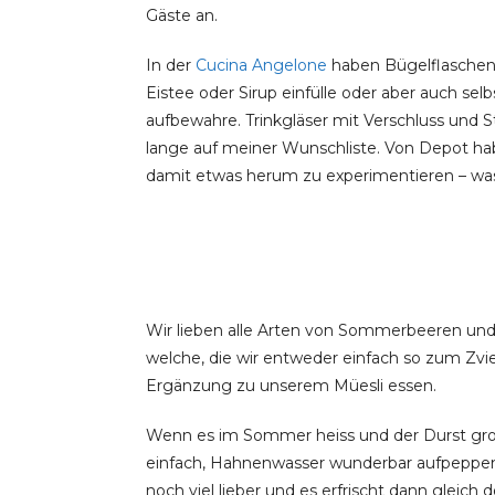
Gäste an.
In der
Cucina Angelone
haben Bügelflaschen l
Eistee oder Sirup einfülle oder aber auch se
aufbewahre. Trinkgläser mit Verschluss und S
lange auf meiner Wunschliste. Von Depot habe
damit etwas herum zu experimentieren – was
Wir lieben alle Arten von Sommerbeeren und
welche, die wir entweder einfach so zum Zvi
Ergänzung zu unserem Müesli essen.
Wenn es im Sommer heiss und der Durst gros
einfach, Hahnenwasser wunderbar aufpeppen.
noch viel lieber und es erfrischt dann gleich d