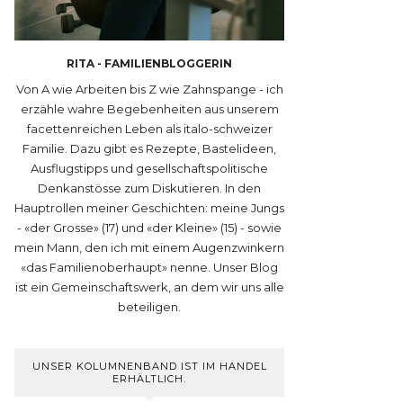
RITA - FAMILIENBLOGGERIN
Von A wie Arbeiten bis Z wie Zahnspange - ich
erzähle wahre Begebenheiten aus unserem
facettenreichen Leben als italo-schweizer
Familie. Dazu gibt es Rezepte, Bastelideen,
Ausflugstipps und gesellschaftspolitische
Denkanstösse zum Diskutieren. In den
Hauptrollen meiner Geschichten: meine Jungs
- «der Grosse» (17) und «der Kleine» (15) - sowie
mein Mann, den ich mit einem Augenzwinkern
«das Familienoberhaupt» nenne. Unser Blog
ist ein Gemeinschaftswerk, an dem wir uns alle
beteiligen.
UNSER KOLUMNENBAND IST IM HANDEL
ERHÄLTLICH.