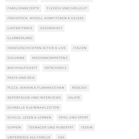
FAMILIENREZEPTE
FLEISCH UND GRILLGUT
FRÜHSTÜCK, MÜESLI, KONFITÜREN & GELEES
GASTBEITRÄGE
GESUNDHEIT
GLARNERLAND
HERZGESCHICHTEN ACTIVE & LIVE
ITALIEN
KOLUMNE
MEDIENKOMPETENZ
NACHHALTIGKEIT
OSTSCHWEIZ
PASTA UND REIS
PIZZA, WÄHEN & FLAMMKUCHEN
PODCAST
REPORTAGEN UND INTERVIEWS
SALATE
SCHNELLE KLEINMAHLZEITEN
SCHULE, LESEN & LERNEN
SPIEL UND SPORT
SUPPEN
TEENAGER UND PUBERTÄT
TESSIN
UNTERWEGS ALS FAMILIE
USA