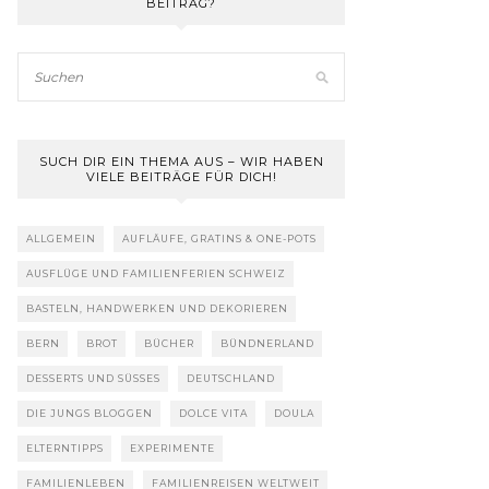
BEITRAG?
SUCH DIR EIN THEMA AUS – WIR HABEN
VIELE BEITRÄGE FÜR DICH!
ALLGEMEIN
AUFLÄUFE, GRATINS & ONE-POTS
AUSFLÜGE UND FAMILIENFERIEN SCHWEIZ
BASTELN, HANDWERKEN UND DEKORIEREN
BERN
BROT
BÜCHER
BÜNDNERLAND
DESSERTS UND SÜSSES
DEUTSCHLAND
DIE JUNGS BLOGGEN
DOLCE VITA
DOULA
ELTERNTIPPS
EXPERIMENTE
FAMILIENLEBEN
FAMILIENREISEN WELTWEIT