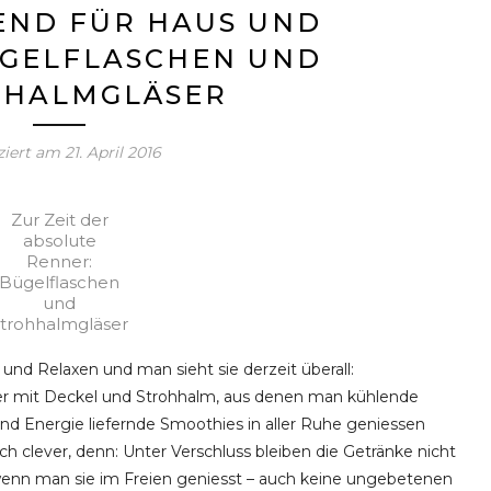
ND FÜR HAUS UND
ÜGELFLASCHEN UND
HHALMGLÄSER
ziert am
21. April 2016
Zur Zeit der
absolute
Renner:
Bügelflaschen
und
trohhalmgläser
d Relaxen und man sieht sie derzeit überall:
ser mit Deckel und Strohhalm, aus denen man kühlende
und Energie liefernde Smoothies in aller Ruhe geniessen
uch clever, denn: Unter Verschluss bleiben die Getränke nicht
– wenn man sie im Freien geniesst – auch keine ungebetenen