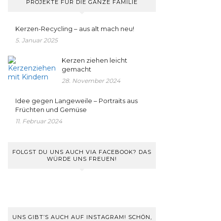
PROJEKTE FÜR DIE GANZE FAMILIE
Kerzen-Recycling – aus alt mach neu!
5. Januar 2025
Kerzen ziehen leicht
gemacht
28. November 2024
Idee gegen Langeweile – Portraits aus
Früchten und Gemüse
11. Februar 2024
FOLGST DU UNS AUCH VIA FACEBOOK? DAS
WÜRDE UNS FREUEN!
UNS GIBT’S AUCH AUF INSTAGRAM! SCHÖN,