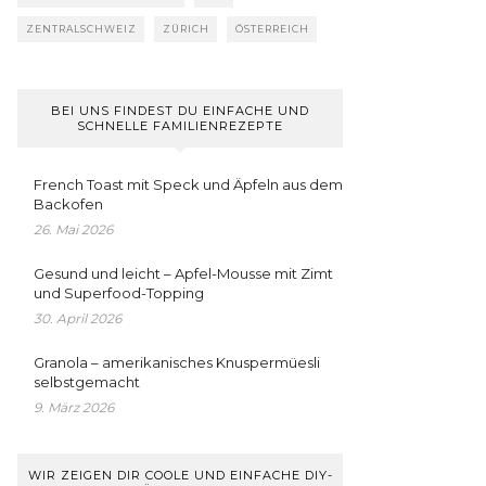
ZENTRALSCHWEIZ
ZÜRICH
ÖSTERREICH
BEI UNS FINDEST DU EINFACHE UND
SCHNELLE FAMILIENREZEPTE
French Toast mit Speck und Äpfeln aus dem
Backofen
26. Mai 2026
Gesund und leicht – Apfel-Mousse mit Zimt
und Superfood-Topping
30. April 2026
Granola – amerikanisches Knuspermüesli
selbstgemacht
9. März 2026
WIR ZEIGEN DIR COOLE UND EINFACHE DIY-