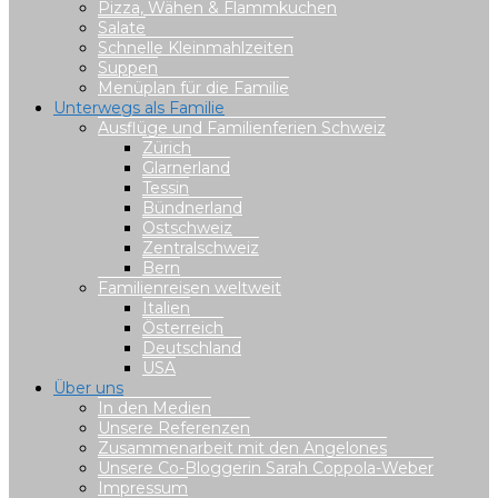
Pizza, Wähen & Flammkuchen
Salate
Schnelle Kleinmahlzeiten
Suppen
Menüplan für die Familie
Unterwegs als Familie
Ausflüge und Familienferien Schweiz
Zürich
Glarnerland
Tessin
Bündnerland
Ostschweiz
Zentralschweiz
Bern
Familienreisen weltweit
Italien
Österreich
Deutschland
USA
Über uns
In den Medien
Unsere Referenzen
Zusammenarbeit mit den Angelones
Unsere Co-Bloggerin Sarah Coppola-Weber
Impressum