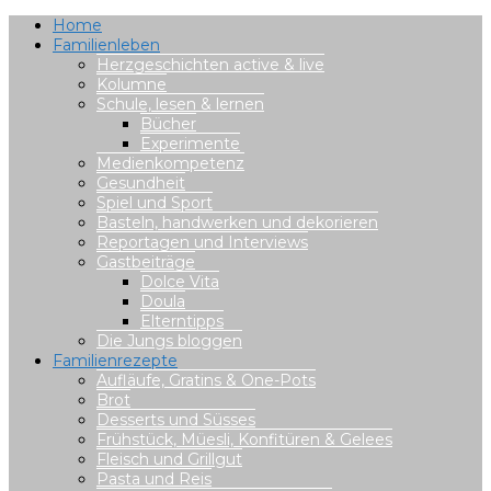
Home
Familienleben
Herzgeschichten active & live
Kolumne
Schule, lesen & lernen
Bücher
Experimente
Medienkompetenz
Gesundheit
Spiel und Sport
Basteln, handwerken und dekorieren
Reportagen und Interviews
Gastbeiträge
Dolce Vita
Doula
Elterntipps
Die Jungs bloggen
Familienrezepte
Aufläufe, Gratins & One-Pots
Brot
Desserts und Süsses
Frühstück, Müesli, Konfitüren & Gelees
Fleisch und Grillgut
Pasta und Reis