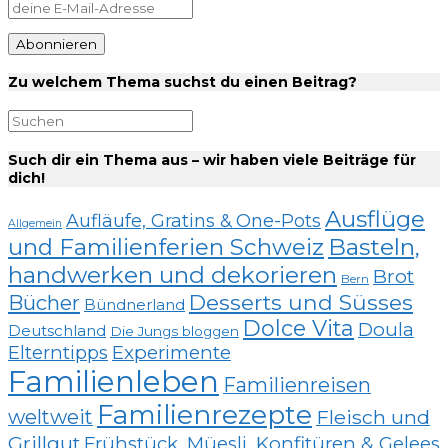
Zu welchem Thema suchst du einen Beitrag?
Such dir ein Thema aus – wir haben viele Beiträge für
dich!
Ausflüge
Aufläufe, Gratins & One-Pots
Allgemein
und Familienferien Schweiz
Basteln,
handwerken und dekorieren
Brot
Bern
Desserts und Süsses
Bücher
Bündnerland
Dolce Vita
Doula
Deutschland
Die Jungs bloggen
Elterntipps
Experimente
Familienleben
Familienreisen
Familienrezepte
weltweit
Fleisch und
Grillgut
Frühstück, Müesli, Konfitüren & Gelees