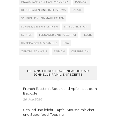
PIZZA, WÄHEN & FLAMMKUCHEN
PODCAST
REPORTAGEN UND INTERVIEWS
SALATE
SCHNELLE KLEINMAHLZEITEN
SCHULE, LESEN & LERNEN
SPIEL UND SPORT
SUPPEN
TEENAGER UND PUBERTÄT
TESSIN
UNTERWEGS ALS FAMILIE
USA
ZENTRALSCHWEIZ
ZÜRICH
ÖSTERREICH
BEI UNS FINDEST DU EINFACHE UND
SCHNELLE FAMILIENREZEPTE
French Toast mit Speck und Äpfeln aus dem
Backofen
26. Mai 2026
Gesund und leicht – Apfel-Mousse mit Zimt
und Superfood-Topping