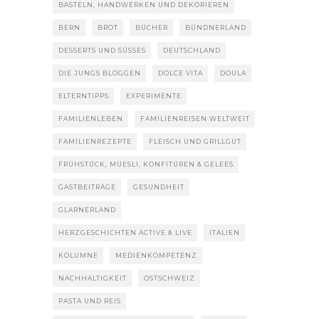
BASTELN, HANDWERKEN UND DEKORIEREN
BERN
BROT
BÜCHER
BÜNDNERLAND
DESSERTS UND SÜSSES
DEUTSCHLAND
DIE JUNGS BLOGGEN
DOLCE VITA
DOULA
ELTERNTIPPS
EXPERIMENTE
FAMILIENLEBEN
FAMILIENREISEN WELTWEIT
FAMILIENREZEPTE
FLEISCH UND GRILLGUT
FRÜHSTÜCK, MÜESLI, KONFITÜREN & GELEES
GASTBEITRÄGE
GESUNDHEIT
GLARNERLAND
HERZGESCHICHTEN ACTIVE & LIVE
ITALIEN
KOLUMNE
MEDIENKOMPETENZ
NACHHALTIGKEIT
OSTSCHWEIZ
PASTA UND REIS