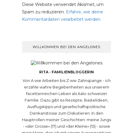
Diese Website verwendet Akismet, um
Spam zu reduzieren.
Erfahre, wie deine
Kommentardaten verarbeitet werden.
WILLKOMMEN BEI DEN ANGELONES
RITA - FAMILIENBLOGGERIN
Von A wie Arbeiten bis Z wie Zahnspange - ich
erzähle wahre Begebenheiten aus unserem
facettenreichen Leben als italo-schweizer
Familie. Dazu gibt es Rezepte, Bastelideen,
Ausflugstipps und gesellschaftspolitische
Denkanstösse zum Diskutieren. In den
Hauptrollen meiner Geschichten: meine Jungs
- «der Grosse» (17) und «der Kleine» (15) - sowie
mein Mann, den ich mit einem Augenzwinkern