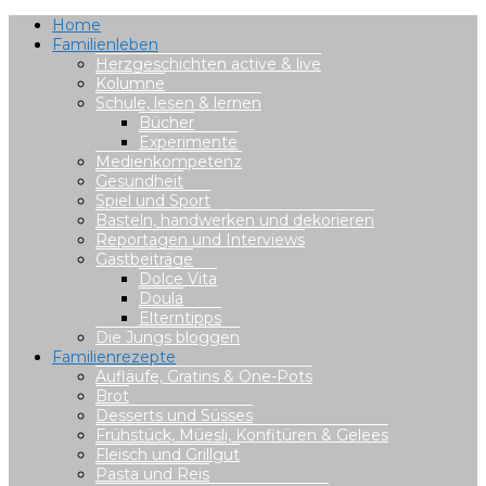
Home
Familienleben
Herzgeschichten active & live
Kolumne
Schule, lesen & lernen
Bücher
Experimente
Medienkompetenz
Gesundheit
Spiel und Sport
Basteln, handwerken und dekorieren
Reportagen und Interviews
Gastbeiträge
Dolce Vita
Doula
Elterntipps
Die Jungs bloggen
Familienrezepte
Aufläufe, Gratins & One-Pots
Brot
Desserts und Süsses
Frühstück, Müesli, Konfitüren & Gelees
Fleisch und Grillgut
Pasta und Reis