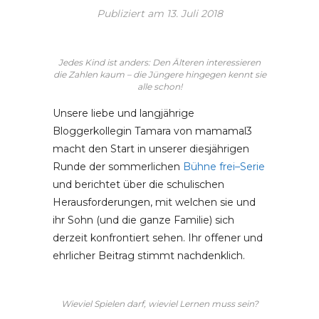
Publiziert am
13. Juli 2018
Jedes Kind ist anders: Den Älteren interessieren
die Zahlen kaum – die Jüngere hingegen kennt sie
alle schon!
Unsere liebe und langjährige
Bloggerkollegin Tamara von mamamal3
macht den Start in unserer diesjährigen
Runde der sommerlichen
Bühne frei–Serie
und berichtet über die schulischen
Herausforderungen, mit welchen sie und
ihr Sohn (und die ganze Familie) sich
derzeit konfrontiert sehen. Ihr offener und
ehrlicher Beitrag stimmt nachdenklich.
Wieviel Spielen darf, wieviel Lernen muss sein?