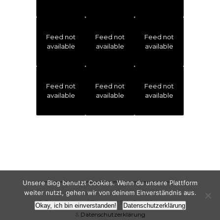
Feed not
Feed not
Feed not
available
available
available
Feed not
Feed not
Feed not
available
available
available
Unsere Blog benutzt Cookies. Wenn du unsere Plattform
weiter nutzt, gehen wir von deinem Einverständnis aus.
© Die Angelones / Theme by Solo Pine |
Impressum
Okay, ich bin einverstanden!
Datenschutzerklärung
&
Datenschutzerklärung