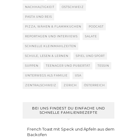
NACHHALTIGKEIT
OSTSCHWEIZ
PASTA UND REIS
PIZZA, WÄHEN & FLAMMKUCHEN
PODCAST
REPORTAGEN UND INTERVIEWS
SALATE
SCHNELLE KLEINMAHLZEITEN
SCHULE, LESEN & LERNEN
SPIEL UND SPORT
SUPPEN
TEENAGER UND PUBERTÄT
TESSIN
UNTERWEGS ALS FAMILIE
USA
ZENTRALSCHWEIZ
ZÜRICH
ÖSTERREICH
BEI UNS FINDEST DU EINFACHE UND
SCHNELLE FAMILIENREZEPTE
French Toast mit Speck und Äpfeln aus dem
Backofen