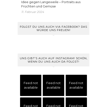
Idee gegen Langeweile – Portraits aus
Früchten und Gemüse
11. Februar 2024
FOLGST DU UNS AUCH VIA FACEBOOK? DAS
WÜRDE UNS FREUEN!
UNS GIBT’S AUCH AUF INSTAGRAM! SCHÖN,
WENN DU UNS AUCH DA FOLGST!
Feed not
Feed not
Feed not
available
available
available
Feed not
Feed not
Feed not