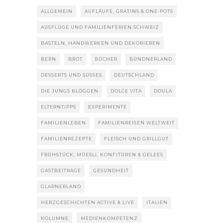
ALLGEMEIN
AUFLÄUFE, GRATINS & ONE-POTS
AUSFLÜGE UND FAMILIENFERIEN SCHWEIZ
BASTELN, HANDWERKEN UND DEKORIEREN
BERN
BROT
BÜCHER
BÜNDNERLAND
DESSERTS UND SÜSSES
DEUTSCHLAND
DIE JUNGS BLOGGEN
DOLCE VITA
DOULA
ELTERNTIPPS
EXPERIMENTE
FAMILIENLEBEN
FAMILIENREISEN WELTWEIT
FAMILIENREZEPTE
FLEISCH UND GRILLGUT
FRÜHSTÜCK, MÜESLI, KONFITÜREN & GELEES
GASTBEITRÄGE
GESUNDHEIT
GLARNERLAND
HERZGESCHICHTEN ACTIVE & LIVE
ITALIEN
KOLUMNE
MEDIENKOMPETENZ