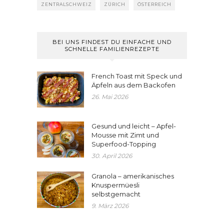
ZENTRALSCHWEIZ
ZÜRICH
ÖSTERREICH
BEI UNS FINDEST DU EINFACHE UND
SCHNELLE FAMILIENREZEPTE
French Toast mit Speck und
Äpfeln aus dem Backofen
26. Mai 2026
Gesund und leicht – Apfel-
Mousse mit Zimt und
Superfood-Topping
30. April 2026
Granola – amerikanisches
Knuspermüesli
selbstgemacht
9. März 2026