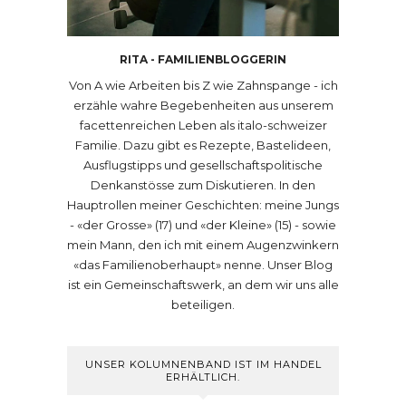
RITA - FAMILIENBLOGGERIN
Von A wie Arbeiten bis Z wie Zahnspange - ich
erzähle wahre Begebenheiten aus unserem
facettenreichen Leben als italo-schweizer
Familie. Dazu gibt es Rezepte, Bastelideen,
Ausflugstipps und gesellschaftspolitische
Denkanstösse zum Diskutieren. In den
Hauptrollen meiner Geschichten: meine Jungs
- «der Grosse» (17) und «der Kleine» (15) - sowie
mein Mann, den ich mit einem Augenzwinkern
«das Familienoberhaupt» nenne. Unser Blog
ist ein Gemeinschaftswerk, an dem wir uns alle
beteiligen.
UNSER KOLUMNENBAND IST IM HANDEL
ERHÄLTLICH.