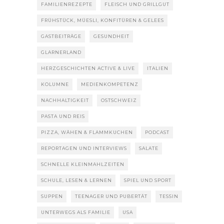
FAMILIENREZEPTE
FLEISCH UND GRILLGUT
FRÜHSTÜCK, MÜESLI, KONFITÜREN & GELEES
GASTBEITRÄGE
GESUNDHEIT
GLARNERLAND
HERZGESCHICHTEN ACTIVE & LIVE
ITALIEN
KOLUMNE
MEDIENKOMPETENZ
NACHHALTIGKEIT
OSTSCHWEIZ
PASTA UND REIS
PIZZA, WÄHEN & FLAMMKUCHEN
PODCAST
REPORTAGEN UND INTERVIEWS
SALATE
SCHNELLE KLEINMAHLZEITEN
SCHULE, LESEN & LERNEN
SPIEL UND SPORT
SUPPEN
TEENAGER UND PUBERTÄT
TESSIN
UNTERWEGS ALS FAMILIE
USA