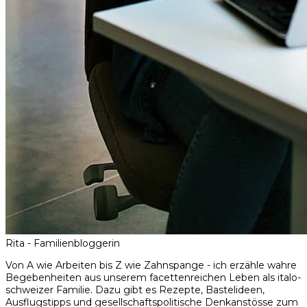
Rita - Familienbloggerin
Von A wie Arbeiten bis Z wie Zahnspange - ich erzähle wahre
Begebenheiten aus unserem facettenreichen Leben als italo-
schweizer Familie. Dazu gibt es Rezepte, Bastelideen,
Ausflugstipps und gesellschaftspolitische Denkanstösse zum