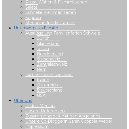
Pizza, Wähen & Flammkuchen
Salate
Schnelle Kleinmahlzeiten
Suppen
Menüplan für die Familie
Unterwegs als Familie
Ausflüge und Familienferien Schweiz
Zürich
Glarnerland
Tessin
Bündnerland
Ostschweiz
Zentralschweiz
Bern
Familienreisen weltweit
Italien
Österreich
Deutschland
USA
Über uns
In den Medien
Unsere Referenzen
Zusammenarbeit mit den Angelones
Unsere Co-Bloggerin Sarah Coppola-Weber
Impressum