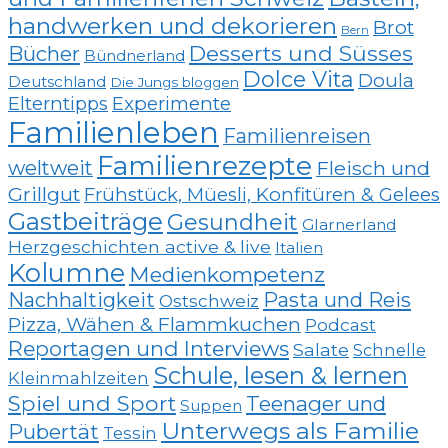
handwerken und dekorieren
Brot
Bern
Desserts und Süsses
Bücher
Bündnerland
Dolce Vita
Doula
Deutschland
Die Jungs bloggen
Elterntipps
Experimente
Familienleben
Familienreisen
Familienrezepte
weltweit
Fleisch und
Grillgut
Frühstück, Müesli, Konfitüren & Gelees
Gastbeiträge
Gesundheit
Glarnerland
Herzgeschichten active & live
Italien
Kolumne
Medienkompetenz
Nachhaltigkeit
Pasta und Reis
Ostschweiz
Pizza, Wähen & Flammkuchen
Podcast
Reportagen und Interviews
Salate
Schnelle
Schule, lesen & lernen
Kleinmahlzeiten
Spiel und Sport
Teenager und
Suppen
Unterwegs als Familie
Pubertät
Tessin