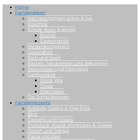
Home
Familienleben
Herzgeschichten active & live
Kolumne
Schule, lesen & lernen
Bücher
Experimente
Medienkompetenz
Gesundheit
Spiel und Sport
Basteln, handwerken und dekorieren
Reportagen und Interviews
Gastbeiträge
Dolce Vita
Doula
Elterntipps
Die Jungs bloggen
Familienrezepte
Aufläufe, Gratins & One-Pots
Brot
Desserts und Süsses
Frühstück, Müesli, Konfitüren & Gelees
Fleisch und Grillgut
Pasta und Reis