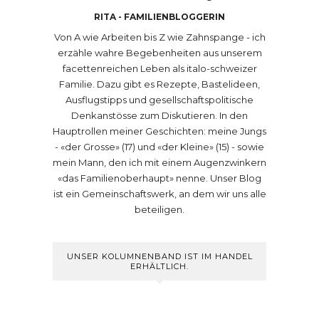
RITA - FAMILIENBLOGGERIN
Von A wie Arbeiten bis Z wie Zahnspange - ich
erzähle wahre Begebenheiten aus unserem
facettenreichen Leben als italo-schweizer
Familie. Dazu gibt es Rezepte, Bastelideen,
Ausflugstipps und gesellschaftspolitische
Denkanstösse zum Diskutieren. In den
Hauptrollen meiner Geschichten: meine Jungs
- «der Grosse» (17) und «der Kleine» (15) - sowie
mein Mann, den ich mit einem Augenzwinkern
«das Familienoberhaupt» nenne. Unser Blog
ist ein Gemeinschaftswerk, an dem wir uns alle
beteiligen.
UNSER KOLUMNENBAND IST IM HANDEL
ERHÄLTLICH.