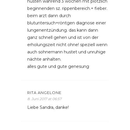
husten während 3 wochen mit plötzlich
beginnenden sz. rippenbereich.+ fieber.
beim arzt dann durch
blutuntersuch+röntgen diagnose einer
lungenentzündung. das kann dann
ganz schnell gehen und ist von der
erholungszeit nicht ohne! speziell wenn
auch sohnemann hustet und unruhige
nächte anhalten.
alles gute und gute genesung
RITA ANGELONE
8. Juni 2017 at 06:57
Liebe Sandra, danke!