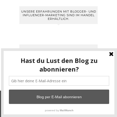
UNSERE ERFAHRUNGEN MIT BLOGGER- UND
INFLUENCER-MARKETING SIND IM HANDEL
ERHÄLTLICH.
Abonniere unsere Beiträge und
erhalte sie direkt per Mail.
Unsere Blog benutzt Cookies. Wenn du unsere Plattform
ZU WELCHEM THEMA SUCHST DU EINEN
weiter nutzt, gehen wir von deinem Einverständnis aus.
BEITRAG?
Okay, ich bin einverstanden!
Datenschutzerklärung