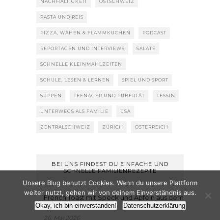
NACHHALTIGKEIT
OSTSCHWEIZ
PASTA UND REIS
PIZZA, WÄHEN & FLAMMKUCHEN
PODCAST
REPORTAGEN UND INTERVIEWS
SALATE
SCHNELLE KLEINMAHLZEITEN
SCHULE, LESEN & LERNEN
SPIEL UND SPORT
SUPPEN
TEENAGER UND PUBERTÄT
TESSIN
UNTERWEGS ALS FAMILIE
USA
ZENTRALSCHWEIZ
ZÜRICH
ÖSTERREICH
BEI UNS FINDEST DU EINFACHE UND
SCHNELLE FAMILIENREZEPTE
Unsere Blog benutzt Cookies. Wenn du unsere Plattform
weiter nutzt, gehen wir von deinem Einverständnis aus.
French Toast mit Speck und Äpfeln aus dem
Okay, ich bin einverstanden!
Datenschutzerklärung
Backofen
26. Mai 2026