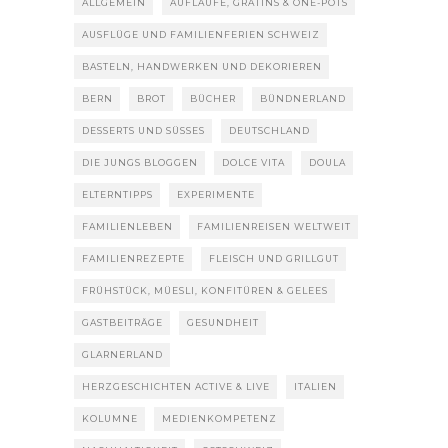
ALLGEMEIN
AUFLÄUFE, GRATINS & ONE-POTS
AUSFLÜGE UND FAMILIENFERIEN SCHWEIZ
BASTELN, HANDWERKEN UND DEKORIEREN
BERN
BROT
BÜCHER
BÜNDNERLAND
DESSERTS UND SÜSSES
DEUTSCHLAND
DIE JUNGS BLOGGEN
DOLCE VITA
DOULA
ELTERNTIPPS
EXPERIMENTE
FAMILIENLEBEN
FAMILIENREISEN WELTWEIT
FAMILIENREZEPTE
FLEISCH UND GRILLGUT
FRÜHSTÜCK, MÜESLI, KONFITÜREN & GELEES
GASTBEITRÄGE
GESUNDHEIT
GLARNERLAND
HERZGESCHICHTEN ACTIVE & LIVE
ITALIEN
KOLUMNE
MEDIENKOMPETENZ