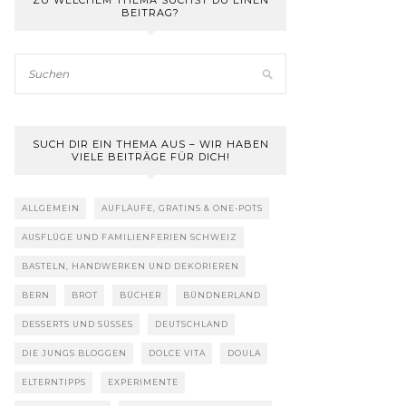
ZU WELCHEM THEMA SUCHST DU EINEN
BEITRAG?
SUCH DIR EIN THEMA AUS – WIR HABEN
VIELE BEITRÄGE FÜR DICH!
ALLGEMEIN
AUFLÄUFE, GRATINS & ONE-POTS
AUSFLÜGE UND FAMILIENFERIEN SCHWEIZ
BASTELN, HANDWERKEN UND DEKORIEREN
BERN
BROT
BÜCHER
BÜNDNERLAND
DESSERTS UND SÜSSES
DEUTSCHLAND
DIE JUNGS BLOGGEN
DOLCE VITA
DOULA
ELTERNTIPPS
EXPERIMENTE