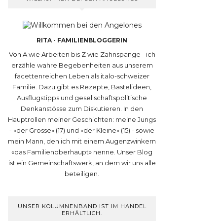
RITA - FAMILIENBLOGGERIN
Von A wie Arbeiten bis Z wie Zahnspange - ich
erzähle wahre Begebenheiten aus unserem
facettenreichen Leben als italo-schweizer
Familie. Dazu gibt es Rezepte, Bastelideen,
Ausflugstipps und gesellschaftspolitische
Denkanstösse zum Diskutieren. In den
Hauptrollen meiner Geschichten: meine Jungs
- «der Grosse» (17) und «der Kleine» (15) - sowie
mein Mann, den ich mit einem Augenzwinkern
«das Familienoberhaupt» nenne. Unser Blog
ist ein Gemeinschaftswerk, an dem wir uns alle
beteiligen.
UNSER KOLUMNENBAND IST IM HANDEL
ERHÄLTLICH.