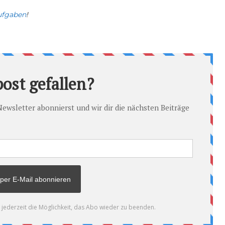
aufgaben
!