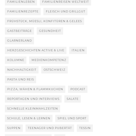
FAMILIENLEBEN
FAMILIENREISEN WELTWEIT
FAMILIENREZEPTE
FLEISCH UND GRILLGUT
FRÜHSTÜCK, MÜESLI, KONFITÜREN & GELEES
GASTBEITRÄGE
GESUNDHEIT
GLARNERLAND
HERZGESCHICHTEN ACTIVE & LIVE
ITALIEN
KOLUMNE
MEDIENKOMPETENZ
NACHHALTIGKEIT
OSTSCHWEIZ
PASTA UND REIS
PIZZA, WÄHEN & FLAMMKUCHEN
PODCAST
REPORTAGEN UND INTERVIEWS
SALATE
SCHNELLE KLEINMAHLZEITEN
SCHULE, LESEN & LERNEN
SPIEL UND SPORT
SUPPEN
TEENAGER UND PUBERTÄT
TESSIN