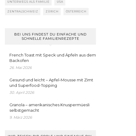
UNTERWEGS ALS FAMILIE
USA
ZENTRALSCHWEIZ
ZÜRICH
ÖSTERREICH
BEI UNS FINDEST DU EINFACHE UND
SCHNELLE FAMILIENREZEPTE
French Toast mit Speck und Äpfeln aus dem
Backofen
26. Mai 2026
Gesund und leicht – Apfel-Mousse mit Zimt
und Superfood-Topping
30. April 2026
Granola – amerikanisches Knuspermüesli
selbstgemacht
9. März 2026