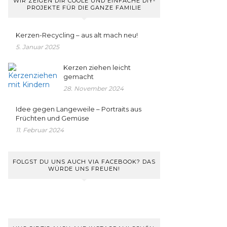
WIR ZEIGEN DIR COOLE UND EINFACHE DIY-
PROJEKTE FÜR DIE GANZE FAMILIE
Kerzen-Recycling – aus alt mach neu!
5. Januar 2025
Kerzen ziehen leicht
gemacht
28. November 2024
Idee gegen Langeweile – Portraits aus
Früchten und Gemüse
11. Februar 2024
FOLGST DU UNS AUCH VIA FACEBOOK? DAS
WÜRDE UNS FREUEN!