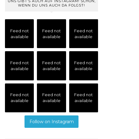
UNS GIBT’S AUCH AUF INSTAGRAM! SCHÖN,
WENN DU UNS AUCH DA FOLGST!
Feed not
Feed not
Feed not
available
available
available
Feed not
Feed not
Feed not
available
available
available
Feed not
Feed not
Feed not
available
available
available
Follow on Instagram