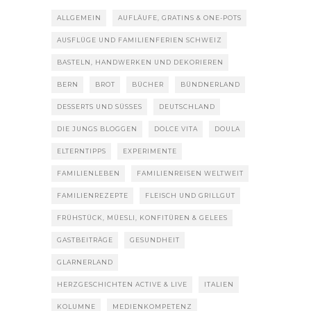
ALLGEMEIN
AUFLÄUFE, GRATINS & ONE-POTS
AUSFLÜGE UND FAMILIENFERIEN SCHWEIZ
BASTELN, HANDWERKEN UND DEKORIEREN
BERN
BROT
BÜCHER
BÜNDNERLAND
DESSERTS UND SÜSSES
DEUTSCHLAND
DIE JUNGS BLOGGEN
DOLCE VITA
DOULA
ELTERNTIPPS
EXPERIMENTE
FAMILIENLEBEN
FAMILIENREISEN WELTWEIT
FAMILIENREZEPTE
FLEISCH UND GRILLGUT
FRÜHSTÜCK, MÜESLI, KONFITÜREN & GELEES
GASTBEITRÄGE
GESUNDHEIT
GLARNERLAND
HERZGESCHICHTEN ACTIVE & LIVE
ITALIEN
KOLUMNE
MEDIENKOMPETENZ