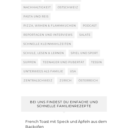
NACHHALTIGKEIT
OSTSCHWEIZ
PASTA UND REIS
PIZZA, WÄHEN & FLAMMKUCHEN
PODCAST
REPORTAGEN UND INTERVIEWS
SALATE
SCHNELLE KLEINMAHLZEITEN
SCHULE, LESEN & LERNEN
SPIEL UND SPORT
SUPPEN
TEENAGER UND PUBERTÄT
TESSIN
UNTERWEGS ALS FAMILIE
USA
ZENTRALSCHWEIZ
ZÜRICH
ÖSTERREICH
BEI UNS FINDEST DU EINFACHE UND
SCHNELLE FAMILIENREZEPTE
French Toast mit Speck und Äpfeln aus dem
Backofen