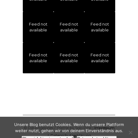
Feed not
Feed not
Feed not
available
available
available
Feed not
Feed not
Feed not
available
available
available
Unsere Blog benutzt Cookies. Wenn du unsere Plattform
© Die Angelones / Theme by Solo Pine |
Impressum
weiter nutzt, gehen wir von deinem Einverständnis aus.
&
Datenschutzerklärung