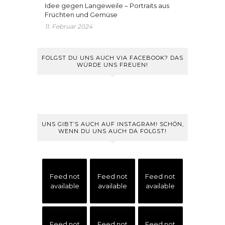
Idee gegen Langeweile – Portraits aus
Früchten und Gemüse
11. Februar 2024
FOLGST DU UNS AUCH VIA FACEBOOK? DAS
WÜRDE UNS FREUEN!
UNS GIBT’S AUCH AUF INSTAGRAM! SCHÖN,
WENN DU UNS AUCH DA FOLGST!
Feed not
Feed not
Feed not
available
available
available
Feed not
Feed not
Feed not