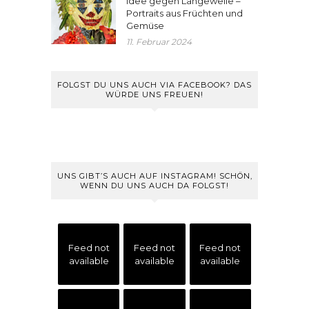
Idee gegen Langeweile –
Portraits aus Früchten und
Gemüse
11. Februar 2024
FOLGST DU UNS AUCH VIA FACEBOOK? DAS
WÜRDE UNS FREUEN!
UNS GIBT’S AUCH AUF INSTAGRAM! SCHÖN,
WENN DU UNS AUCH DA FOLGST!
Feed not
Feed not
Feed not
available
available
available