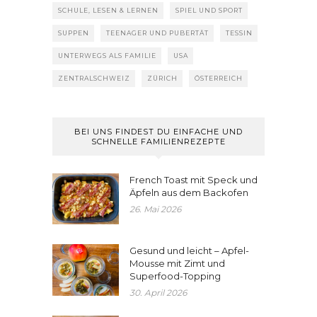
SCHULE, LESEN & LERNEN
SPIEL UND SPORT
SUPPEN
TEENAGER UND PUBERTÄT
TESSIN
UNTERWEGS ALS FAMILIE
USA
ZENTRALSCHWEIZ
ZÜRICH
ÖSTERREICH
BEI UNS FINDEST DU EINFACHE UND
SCHNELLE FAMILIENREZEPTE
French Toast mit Speck und
Äpfeln aus dem Backofen
26. Mai 2026
Gesund und leicht – Apfel-
Mousse mit Zimt und
Superfood-Topping
30. April 2026