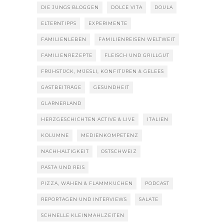
DIE JUNGS BLOGGEN
DOLCE VITA
DOULA
ELTERNTIPPS
EXPERIMENTE
FAMILIENLEBEN
FAMILIENREISEN WELTWEIT
FAMILIENREZEPTE
FLEISCH UND GRILLGUT
FRÜHSTÜCK, MÜESLI, KONFITÜREN & GELEES
GASTBEITRÄGE
GESUNDHEIT
GLARNERLAND
HERZGESCHICHTEN ACTIVE & LIVE
ITALIEN
KOLUMNE
MEDIENKOMPETENZ
NACHHALTIGKEIT
OSTSCHWEIZ
PASTA UND REIS
PIZZA, WÄHEN & FLAMMKUCHEN
PODCAST
REPORTAGEN UND INTERVIEWS
SALATE
SCHNELLE KLEINMAHLZEITEN