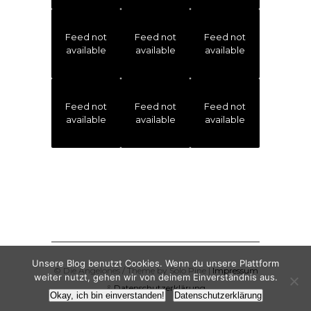
Feed not
Feed not
Feed not
available
available
available
Feed not
Feed not
Feed not
available
available
available
Unsere Blog benutzt Cookies. Wenn du unsere Plattform
© Die Angelones / Theme by Solo Pine |
Impressum
weiter nutzt, gehen wir von deinem Einverständnis aus.
&
Datenschutzerklärung
Okay, ich bin einverstanden!
Datenschutzerklärung